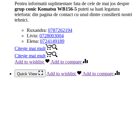
Pentru informatii suplimentare fata de cele de mai jos despre
grup conic Komatsu WB156-5
puteti sa luati legatura
telefonic din pagina de contact cu unul dintre consilierii nostri
tehnici.
Ruxandra:
0787262194
Liviu:
0728003004
Elena:
0724149189
Citește mai mult
Citește mai mult
Add to wishlist
Add to compare
Add to wishlist
Add to compare
Quick View