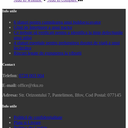
Info utile
6 sfaturi pentru cumpărarea unui buldoexcavator
Ghid de întreținere a unui tractor
Ce trebuie să verificați pentru a identifica la timp defecțiunile
unui utilaj
4 sfaturi esențiale pentru prelungirea duratei de viață a unui
încărcător
Riscuri legate de expunerea la vibrații
Contact
Telefon
:
0728 003 004
E-mail:
office@rku.ro
Adresa:
Str. Orizontului 7, Pantelimon, Ilfov, Cod Postal: 077145
Info utile
Politică de confidențialitate
Plata si Livrare
Politica de Cookie