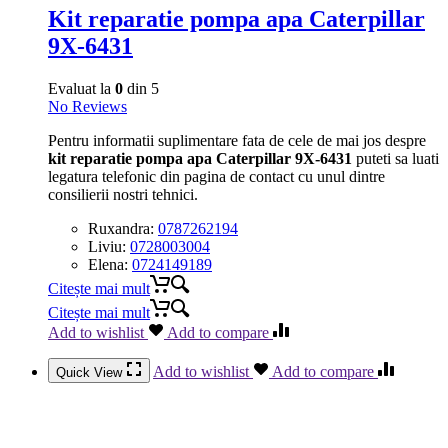
Kit reparatie pompa apa Caterpillar
9X-6431
Evaluat la
0
din 5
No Reviews
Pentru informatii suplimentare fata de cele de mai jos despre
kit reparatie pompa apa Caterpillar 9X-6431
puteti sa luati
legatura telefonic din pagina de contact cu unul dintre
consilierii nostri tehnici.
Ruxandra:
0787262194
Liviu:
0728003004
Elena:
0724149189
Citește mai mult
Citește mai mult
Add to wishlist
Add to compare
Add to wishlist
Add to compare
Quick View