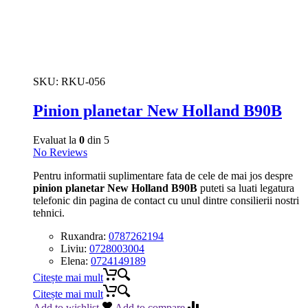
SKU:
RKU-056
Pinion planetar New Holland B90B
Evaluat la
0
din 5
No Reviews
Pentru informatii suplimentare fata de cele de mai jos despre
pinion planetar New Holland B90B
puteti sa luati legatura
telefonic din pagina de contact cu unul dintre consilierii nostri
tehnici.
Ruxandra:
0787262194
Liviu:
0728003004
Elena:
0724149189
Citește mai mult
Citește mai mult
Add to wishlist
Add to compare