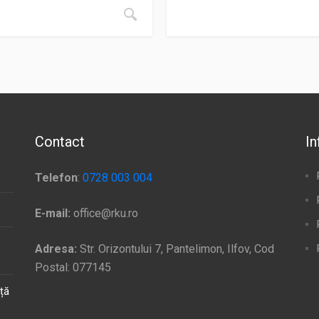
Contact
In
Telefon
:
0728 003 004
E-mail:
office@rku.ro
Adresa:
Str. Orizontului 7, Pantelimon, Ilfov, Cod
Postal: 077145
ață