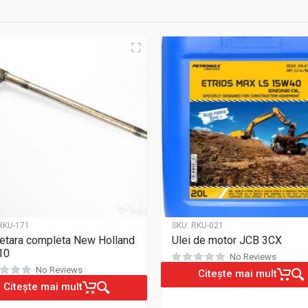
RKU-171
SKU:
RKU-021
etara completa New Holland
Ulei de motor JCB 3CX
10
No Reviews
No Reviews
Citește mai mult
Citește mai mult