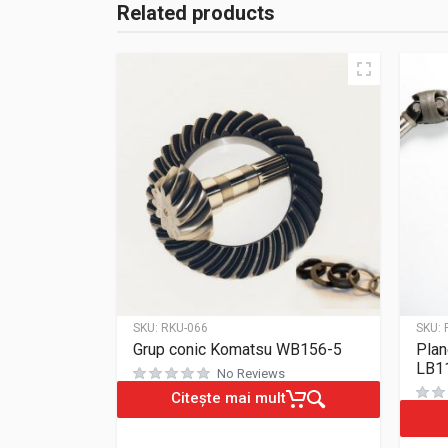
Related products
SKU:
RKU-066
SKU:
Grup conic Komatsu WB156-5
Plan
LB1
No Reviews
Citește mai mult