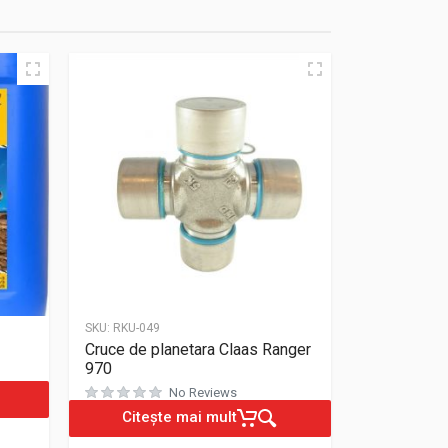
SKU:
RKU-049
Cruce de planetara Claas Ranger
970
Evaluat la
0
din 5
No Reviews
Citește mai mult