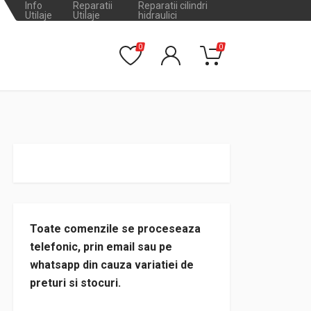
Info
Reparatii
Reparatii cilindri
Utilaje
Utilaje
hidraulici
0
0
Toate comenzile se proceseaza
telefonic, prin email sau pe
whatsapp din cauza variatiei de
preturi si stocuri.