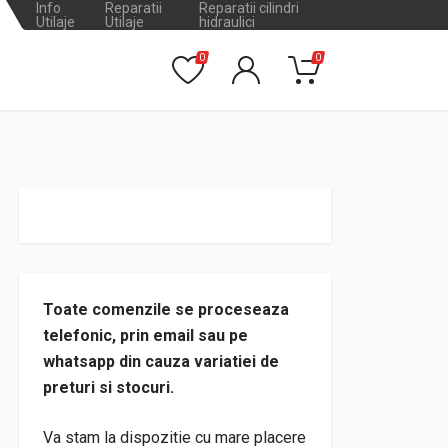
Info
Reparatii
Reparatii cilindri
Utilaje
Utilaje
hidraulici
0
0
Toate comenzile se proceseaza
telefonic, prin email sau pe
whatsapp din cauza variatiei de
preturi si stocuri.
Va stam la dispozitie cu mare placere