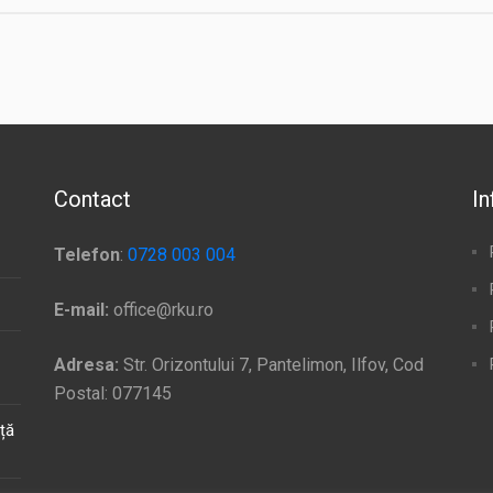
Contact
In
Telefon
:
0728 003 004
E-mail:
office@rku.ro
Adresa:
Str. Orizontului 7, Pantelimon, Ilfov, Cod
Postal: 077145
ață