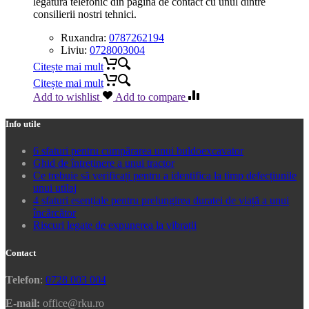
legatura telefonic din pagina de contact cu unul dintre
consilierii nostri tehnici.
Ruxandra:
0787262194
Liviu:
0728003004
Citește mai mult
Citește mai mult
Add to wishlist
Add to compare
Info utile
6 sfaturi pentru cumpărarea unui buldoexcavator
Ghid de întreținere a unui tractor
Ce trebuie să verificați pentru a identifica la timp defecțiunile
unui utilaj
4 sfaturi esențiale pentru prelungirea duratei de viață a unui
încărcător
Riscuri legate de expunerea la vibrații
Contact
Telefon
:
0728 003 004
E-mail:
office@rku.ro