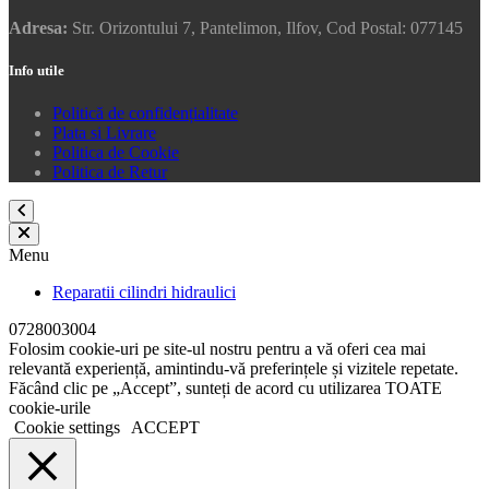
Adresa:
Str. Orizontului 7, Pantelimon, Ilfov, Cod Postal: 077145
Info utile
Politică de confidențialitate
Plata si Livrare
Politica de Cookie
Politica de Retur
Menu
Reparatii cilindri hidraulici
0728003004
Folosim cookie-uri pe site-ul nostru pentru a vă oferi cea mai
relevantă experiență, amintindu-vă preferințele și vizitele repetate.
Făcând clic pe „Accept”, sunteți de acord cu utilizarea TOATE
cookie-urile
Cookie settings
ACCEPT