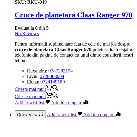
SKU:
RKU-049
Cruce de planetara Claas Ranger 970
Evaluat la
0
din 5
No Reviews
Pentru informatii suplimentare fata de cele de mai jos despre
cruce de planetara Claas Ranger 970
puteti sa luati legatura
telefonic din pagina de contact cu unul dintre consilierii nostri
tehnici.
Ruxandra:
0787262194
Liviu:
0728003004
Elena:
0724149189
Citește mai mult
Citește mai mult
Add to wishlist
Add to compare
Add to wishlist
Add to compare
Quick View