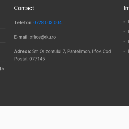
Contact
In
Telefon
:
0728 003 004
E-mail:
office@rku.ro
Adresa:
Str. Orizontului 7, Pantelimon, Ilfov, Cod
Postal: 077145
ață
levantă experiență, amintindu-vă preferințele și vizitele repetate