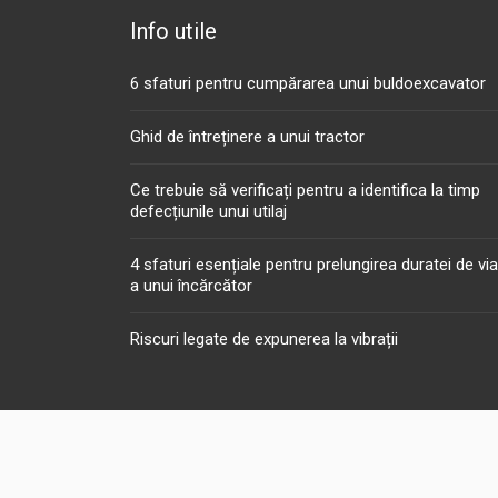
Info utile
6 sfaturi pentru cumpărarea unui buldoexcavator
Ghid de întreținere a unui tractor
Ce trebuie să verificați pentru a identifica la timp
defecțiunile unui utilaj
4 sfaturi esențiale pentru prelungirea duratei de vi
a unui încărcător
Riscuri legate de expunerea la vibrații
Folosim cookie-uri pe site-ul nostru pentru a vă oferi cea mai re
cookie-urile
Cookie settings
ACCEPT