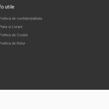
fo utile
Politică de confidențialitate
Plata si Livrare
Politica de Cookie
Politica de Retur
. Făcând clic pe „Accept”, sunteți de acord cu utilizarea TOATE