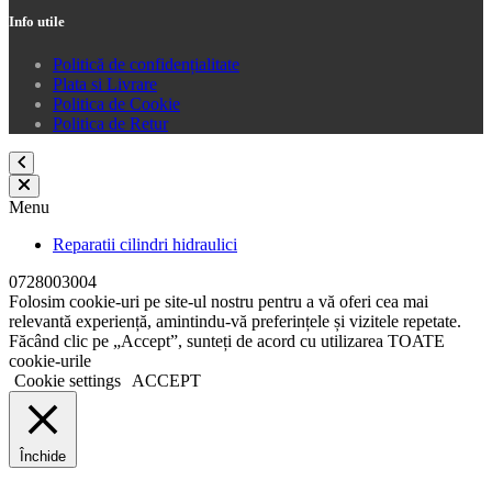
Info utile
Politică de confidențialitate
Plata si Livrare
Politica de Cookie
Politica de Retur
Menu
Reparatii cilindri hidraulici
0728003004
Folosim cookie-uri pe site-ul nostru pentru a vă oferi cea mai
relevantă experiență, amintindu-vă preferințele și vizitele repetate.
Făcând clic pe „Accept”, sunteți de acord cu utilizarea TOATE
cookie-urile
Cookie settings
ACCEPT
Închide