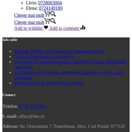
Liviu:
0728003004
Elena:
0724149189
Citește mai mult
Citește mai mult
Add to wishlist
Add to compare
Info utile
6 sfaturi pentru cumpărarea unui buldoexcavator
Ghid de întreținere a unui tractor
Ce trebuie să verificați pentru a identifica la timp defecțiunile
unui utilaj
4 sfaturi esențiale pentru prelungirea duratei de viață a unui
încărcător
Riscuri legate de expunerea la vibrații
Contact
Telefon
:
0728 003 004
E-mail:
office@rku.ro
Adresa:
Str. Orizontului 7, Pantelimon, Ilfov, Cod Postal: 077145