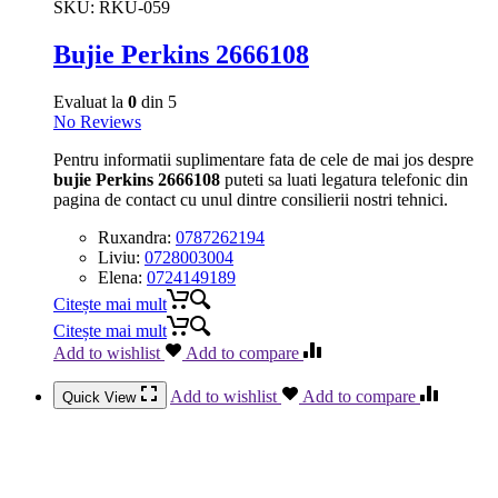
SKU:
RKU-059
Bujie Perkins 2666108
Evaluat la
0
din 5
No Reviews
Pentru informatii suplimentare fata de cele de mai jos despre
bujie Perkins 2666108
puteti sa luati legatura telefonic din
pagina de contact cu unul dintre consilierii nostri tehnici.
Ruxandra:
0787262194
Liviu:
0728003004
Elena:
0724149189
Citește mai mult
Citește mai mult
Add to wishlist
Add to compare
Add to wishlist
Add to compare
Quick View