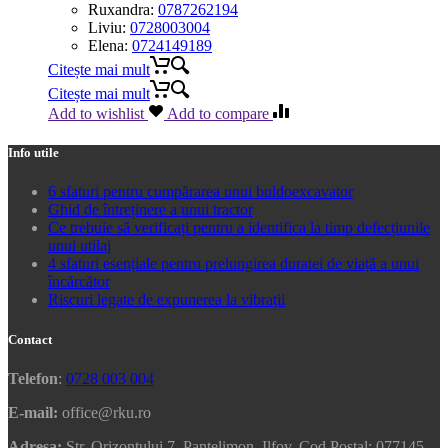
Ruxandra:
0787262194
Liviu:
0728003004
Elena:
0724149189
Citește mai mult
Citește mai mult
Add to wishlist
Add to compare
Info utile
6 sfaturi pentru cumpărarea unui buldoexcavator
Ghid de întreținere a unui tractor
Ce trebuie să verificați pentru a identifica la timp defecțiunile
unui utilaj
4 sfaturi esențiale pentru prelungirea duratei de viață a unui
încărcător
Riscuri legate de expunerea la vibrații
Contact
Telefon
:
0728 003 004
E-mail:
office@rku.ro
Adresa:
Str. Orizontului 7, Pantelimon, Ilfov, Cod Postal: 077145