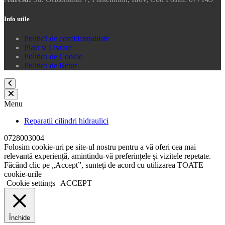
Info utile
Politică de confidențialitate
Plata si Livrare
Politica de Cookie
Politica de Retur
Menu
Reparatii cilindri hidraulici
0728003004
Folosim cookie-uri pe site-ul nostru pentru a vă oferi cea mai
relevantă experiență, amintindu-vă preferințele și vizitele repetate.
Făcând clic pe „Accept”, sunteți de acord cu utilizarea TOATE
cookie-urile
Cookie settings
ACCEPT
Închide