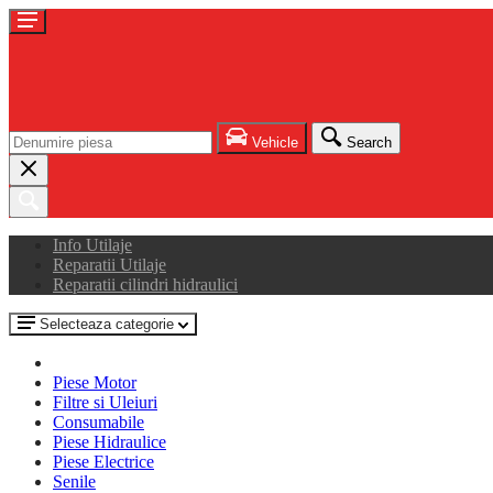
Vehicle
Search
Info Utilaje
Reparatii Utilaje
Reparatii cilindri hidraulici
Selecteaza categorie
Piese Motor
Filtre si Uleiuri
Consumabile
Piese Hidraulice
Piese Electrice
Senile