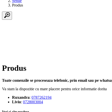
Senile
Produs
Produs
Toate comenzile se proceseaza telefonic, prin email sau pe whatsap
Va stam la dispozitie cu mare placere pentru orice informatie dorita
Ruxandra
:
0787262194
Liviu
:
0728003004
Vezi si alte produse