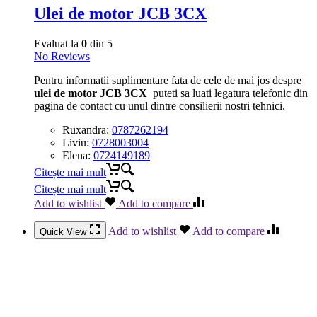
Ulei de motor JCB 3CX
Evaluat la
0
din 5
No Reviews
Pentru informatii suplimentare fata de cele de mai jos despre
ulei de motor JCB 3CX
puteti sa luati legatura telefonic din
pagina de contact cu unul dintre consilierii nostri tehnici.
Ruxandra:
0787262194
Liviu:
0728003004
Elena:
0724149189
Citește mai mult
Citește mai mult
Add to wishlist
Add to compare
Add to wishlist
Add to compare
Quick View