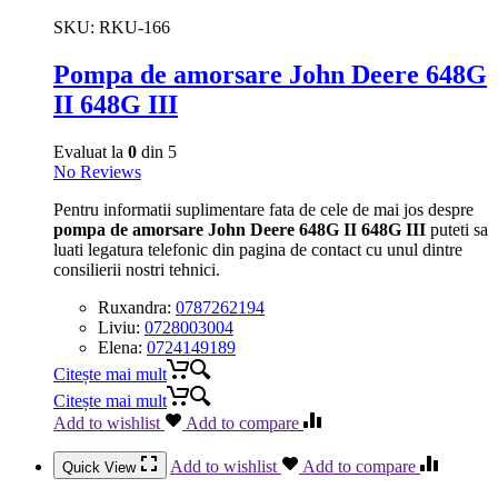
SKU:
RKU-166
Pompa de amorsare John Deere 648G
II 648G III
Evaluat la
0
din 5
No Reviews
Pentru informatii suplimentare fata de cele de mai jos despre
pompa de amorsare John Deere 648G II 648G III
puteti sa
luati legatura telefonic din pagina de contact cu unul dintre
consilierii nostri tehnici.
Ruxandra:
0787262194
Liviu:
0728003004
Elena:
0724149189
Citește mai mult
Citește mai mult
Add to wishlist
Add to compare
Add to wishlist
Add to compare
Quick View