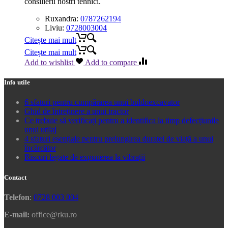
consilierii nostri tehnici.
Ruxandra:
0787262194
Liviu:
0728003004
Citește mai mult
Citește mai mult
Add to wishlist
Add to compare
Info utile
6 sfaturi pentru cumpărarea unui buldoexcavator
Ghid de întreținere a unui tractor
Ce trebuie să verificați pentru a identifica la timp defecțiunile
unui utilaj
4 sfaturi esențiale pentru prelungirea duratei de viață a unui
încărcător
Riscuri legate de expunerea la vibrații
Contact
Telefon
:
0728 003 004
E-mail:
office@rku.ro