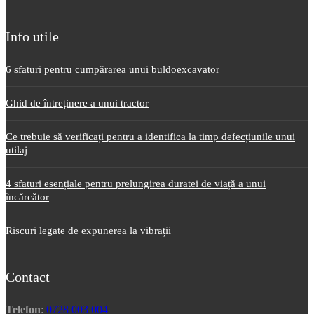
Info utile
6 sfaturi pentru cumpărarea unui buldoexcavator
Ghid de întreținere a unui tractor
Ce trebuie să verificați pentru a identifica la timp defecțiunile unui
utilaj
4 sfaturi esențiale pentru prelungirea duratei de viață a unui
încărcător
Riscuri legate de expunerea la vibrații
Contact
Telefon
:
0728 003 004