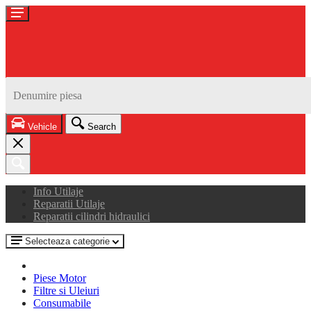
Vehicle
Search
Info Utilaje
Reparatii Utilaje
Reparatii cilindri hidraulici
Selecteaza categorie
Piese Motor
Filtre si Uleiuri
Consumabile