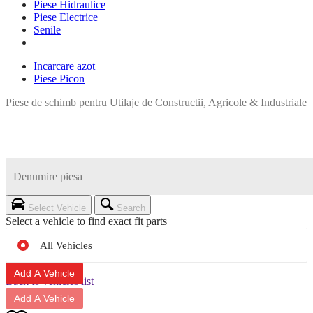
Piese Hidraulice
Piese Electrice
Senile
Incarcare azot
Piese Picon
Piese de schimb pentru Utilaje de Constructii, Agricole & Industriale
Select Vehicle
Search
Select a vehicle to find exact fit parts
All Vehicles
Add A Vehicle
Back to vehicles list
Add A Vehicle