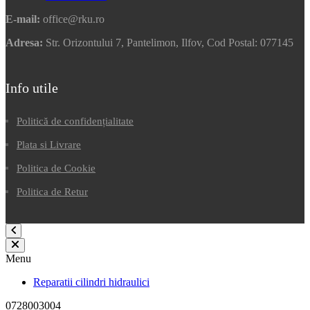
E-mail:
office@rku.ro
Adresa:
Str. Orizontului 7, Pantelimon, Ilfov, Cod Postal: 077145
Info utile
Politică de confidențialitate
Plata si Livrare
Politica de Cookie
Politica de Retur
Menu
Reparatii cilindri hidraulici
0728003004