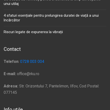
unui utilaj
4 sfaturi esențiale pentru prelungirea duratei de viață a unui
încărcător
Riscuri legate de expunerea la vibrații
Contact
Telefon
:
0728 003 004
E-mail:
office@rku.ro
Adresa:
Str. Orizontului 7, Pantelimon, Ilfov, Cod Postal:
077145
Info utile