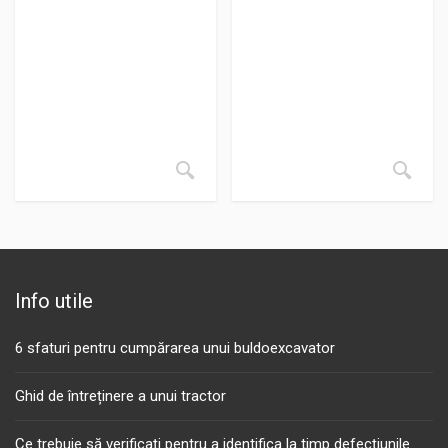
Info utile
6 sfaturi pentru cumpărarea unui buldoexcavator
Ghid de întreținere a unui tractor
Ce trebuie să verificați pentru a identifica la timp defecțiunile