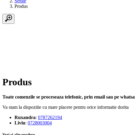
Senile
Produs
Produs
Toate comenzile se proceseaza telefonic, prin email sau pe whatsap
Va stam la dispozitie cu mare placere pentru orice informatie dorita
Ruxandra
:
0787262194
Liviu
:
0728003004
Vezi si alte produse