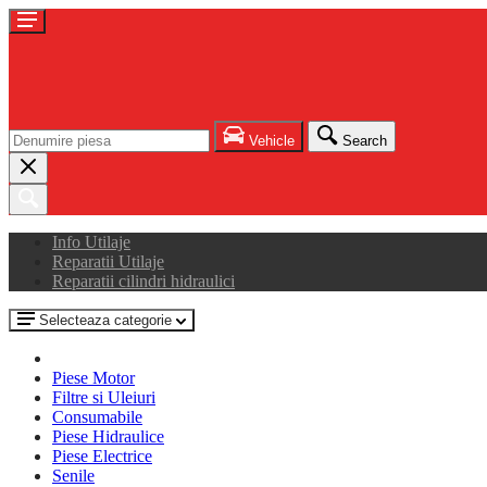
Vehicle
Search
Info Utilaje
Reparatii Utilaje
Reparatii cilindri hidraulici
Selecteaza categorie
Piese Motor
Filtre si Uleiuri
Consumabile
Piese Hidraulice
Piese Electrice
Senile