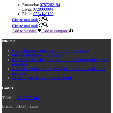
Ruxandra:
0787262194
Liviu:
0728003004
Elena:
0724149189
Citește mai mult
Citește mai mult
Add to wishlist
Add to compare
Info utile
6 sfaturi pentru cumpărarea unui buldoexcavator
Ghid de întreținere a unui tractor
Ce trebuie să verificați pentru a identifica la timp defecțiunile
unui utilaj
4 sfaturi esențiale pentru prelungirea duratei de viață a unui
încărcător
Riscuri legate de expunerea la vibrații
Contact
Telefon
:
0728 003 004
E-mail:
office@rku.ro