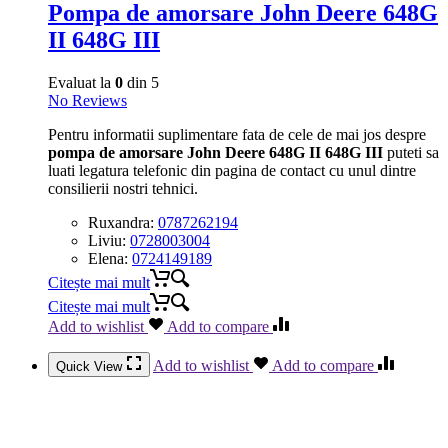
Pompa de amorsare John Deere 648G
II 648G III
Evaluat la
0
din 5
No Reviews
Pentru informatii suplimentare fata de cele de mai jos despre
pompa de amorsare John Deere 648G II 648G III
puteti sa
luati legatura telefonic din pagina de contact cu unul dintre
consilierii nostri tehnici.
Ruxandra:
0787262194
Liviu:
0728003004
Elena:
0724149189
Citește mai mult
Citește mai mult
Add to wishlist
Add to compare
Add to wishlist
Add to compare
Quick View