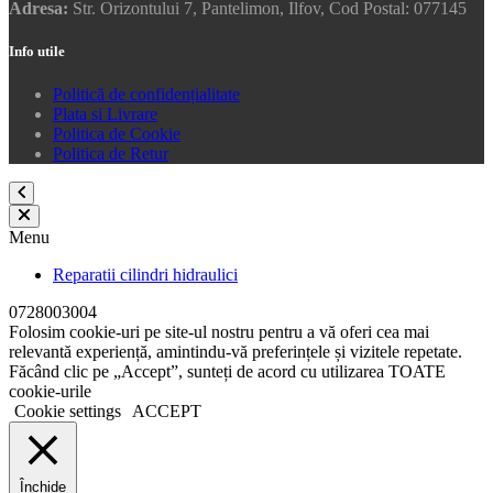
Adresa:
Str. Orizontului 7, Pantelimon, Ilfov, Cod Postal: 077145
Info utile
Politică de confidențialitate
Plata si Livrare
Politica de Cookie
Politica de Retur
Menu
Reparatii cilindri hidraulici
0728003004
Folosim cookie-uri pe site-ul nostru pentru a vă oferi cea mai
relevantă experiență, amintindu-vă preferințele și vizitele repetate.
Făcând clic pe „Accept”, sunteți de acord cu utilizarea TOATE
cookie-urile
Cookie settings
ACCEPT
Închide