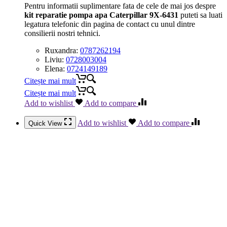
Pentru informatii suplimentare fata de cele de mai jos despre
kit reparatie pompa apa Caterpillar 9X-6431
puteti sa luati
legatura telefonic din pagina de contact cu unul dintre
consilierii nostri tehnici.
Ruxandra:
0787262194
Liviu:
0728003004
Elena:
0724149189
Citește mai mult
Citește mai mult
Add to wishlist
Add to compare
Add to wishlist
Add to compare
Quick View