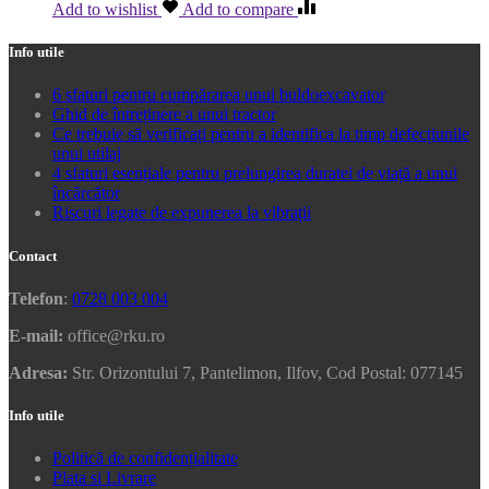
Add to wishlist
Add to compare
Info utile
6 sfaturi pentru cumpărarea unui buldoexcavator
Ghid de întreținere a unui tractor
Ce trebuie să verificați pentru a identifica la timp defecțiunile
unui utilaj
4 sfaturi esențiale pentru prelungirea duratei de viață a unui
încărcător
Riscuri legate de expunerea la vibrații
Contact
Telefon
:
0728 003 004
E-mail:
office@rku.ro
Adresa:
Str. Orizontului 7, Pantelimon, Ilfov, Cod Postal: 077145
Info utile
Politică de confidențialitate
Plata si Livrare