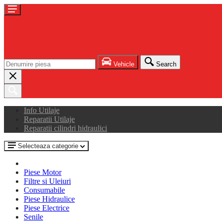
Vehicle
Search
Info Utilaje
Reparatii Utilaje
Reparatii cilindri hidraulici
Selecteaza categorie
Piese Motor
Filtre si Uleiuri
Consumabile
Piese Hidraulice
Piese Electrice
Senile