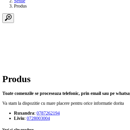
Senile
Produs
Produs
Toate comenzile se proceseaza telefonic, prin email sau pe whatsap
Va stam la dispozitie cu mare placere pentru orice informatie dorita
Ruxandra
:
0787262194
Liviu
:
0728003004
Vezi si alte produse