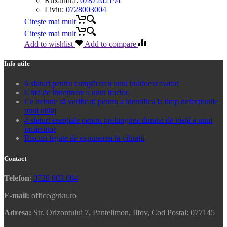
Ruxandra:
0787262194
Liviu:
0728003004
Citește mai mult
Citește mai mult
Add to wishlist
Add to compare
Info utile
6 sfaturi pentru cumpărarea unui buldoexcavator
Ghid de întreținere a unui tractor
Ce trebuie să verificați pentru a identifica la timp defecțiunile
unui utilaj
4 sfaturi esențiale pentru prelungirea duratei de viață a unui
încărcător
Riscuri legate de expunerea la vibrații
Contact
Telefon
:
0728 003 004
E-mail:
office@rku.ro
Adresa:
Str. Orizontului 7, Pantelimon, Ilfov, Cod Postal: 077145