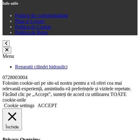
Info utile
Politică de confidențialitate
Plata si Livrare
Politica de Cookie
Politica de Retur
Menu
Reparatii cilindri hidraulici
0728003004
Folosim cookie-uri pe site-ul nostru pentru a vă oferi cea mai
relevantă experiență, amintindu-vă preferințele și vizitele repetate.
Făcând clic pe „Accept”, sunteți de acord cu utilizarea TOATE
cookie-urile
Cookie settings
ACCEPT
Închide
Privacy Overview