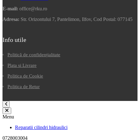
E-mail:
office@rku.ro
Adresa:
Str. Orizontului 7, Pantelimon, Ilfov, Cod Postal: 077145
Info utile
Politică de confidențialitate
Plata si Livrare
Politica de Cookie
Politica de Retur
Menu
Reparatii cilindri hidraulici
0728003004