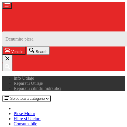
Vehicle
Search
Info Utilaje
Reparatii Utilaje
Reparatii cilindri hidraulici
Selecteaza categorie
Piese Motor
Filtre si Uleiuri
Consumabile