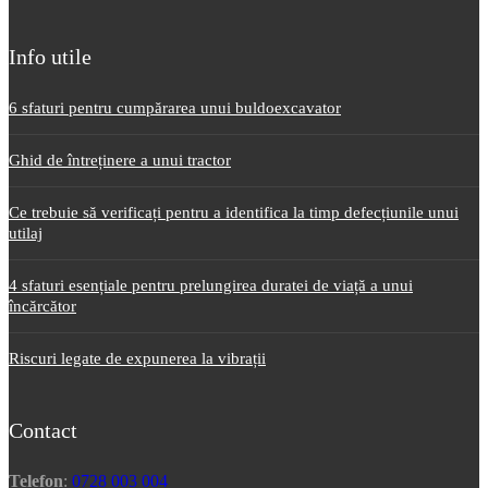
Info utile
6 sfaturi pentru cumpărarea unui buldoexcavator
Ghid de întreținere a unui tractor
Ce trebuie să verificați pentru a identifica la timp defecțiunile unui
utilaj
4 sfaturi esențiale pentru prelungirea duratei de viață a unui
încărcător
Riscuri legate de expunerea la vibrații
Contact
Telefon
:
0728 003 004