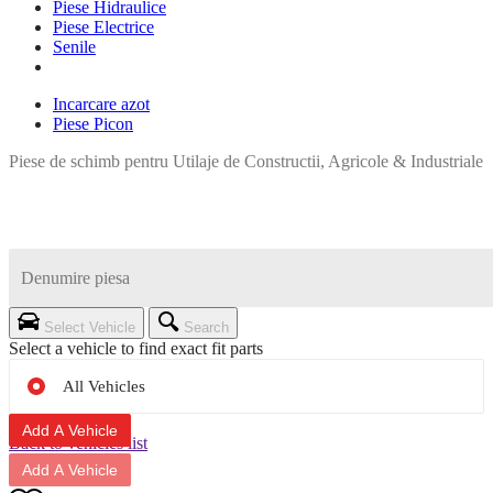
Piese Hidraulice
Piese Electrice
Senile
Incarcare azot
Piese Picon
Piese de schimb pentru Utilaje de Constructii, Agricole & Industriale
Select Vehicle
Search
Select a vehicle to find exact fit parts
All Vehicles
Add A Vehicle
Back to vehicles list
Add A Vehicle