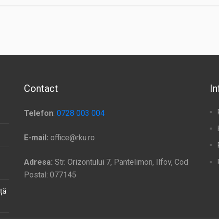
Contact
In
Telefon
:
0728 003 004
E-mail:
office@rku.ro
Adresa:
Str. Orizontului 7, Pantelimon, Ilfov, Cod
Postal: 077145
ață