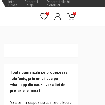
Info
Reparatii
Reparatii cilindri
Utilaje
Utilaje
hidraulici
0
0
Toate comenzile se proceseaza
telefonic, prin email sau pe
whatsapp din cauza variatiei de
preturi si stocuri.
Va stam la dispozitie cu mare placere