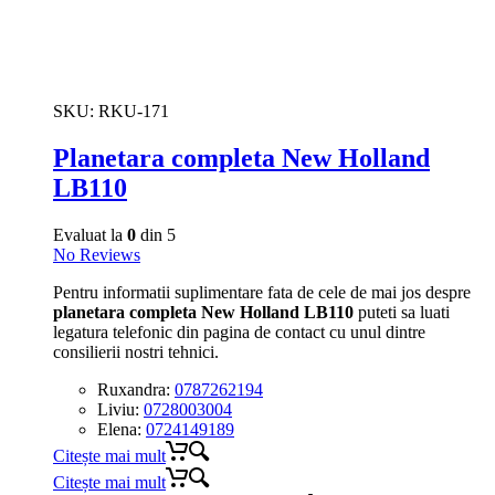
SKU:
RKU-171
Planetara completa New Holland
LB110
Evaluat la
0
din 5
No Reviews
Pentru informatii suplimentare fata de cele de mai jos despre
planetara completa New Holland LB110
puteti sa luati
legatura telefonic din pagina de contact cu unul dintre
consilierii nostri tehnici.
Ruxandra:
0787262194
Liviu:
0728003004
Elena:
0724149189
Citește mai mult
Citește mai mult