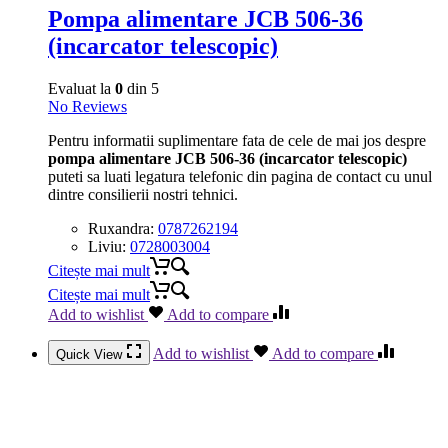
Pompa alimentare JCB 506-36
(incarcator telescopic)
Evaluat la
0
din 5
No Reviews
Pentru informatii suplimentare fata de cele de mai jos despre
pompa alimentare JCB 506-36 (incarcator telescopic)
puteti sa luati legatura telefonic din pagina de contact cu unul
dintre consilierii nostri tehnici.
Ruxandra:
0787262194
Liviu:
0728003004
Citește mai mult
Citește mai mult
Add to wishlist
Add to compare
Add to wishlist
Add to compare
Quick View