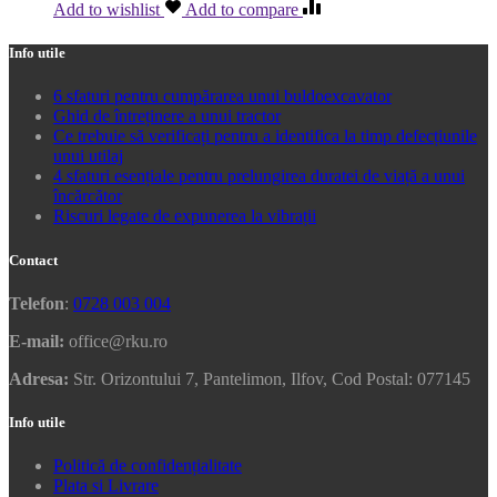
Add to wishlist
Add to compare
Info utile
6 sfaturi pentru cumpărarea unui buldoexcavator
Ghid de întreținere a unui tractor
Ce trebuie să verificați pentru a identifica la timp defecțiunile
unui utilaj
4 sfaturi esențiale pentru prelungirea duratei de viață a unui
încărcător
Riscuri legate de expunerea la vibrații
Contact
Telefon
:
0728 003 004
E-mail:
office@rku.ro
Adresa:
Str. Orizontului 7, Pantelimon, Ilfov, Cod Postal: 077145
Info utile
Politică de confidențialitate
Plata si Livrare