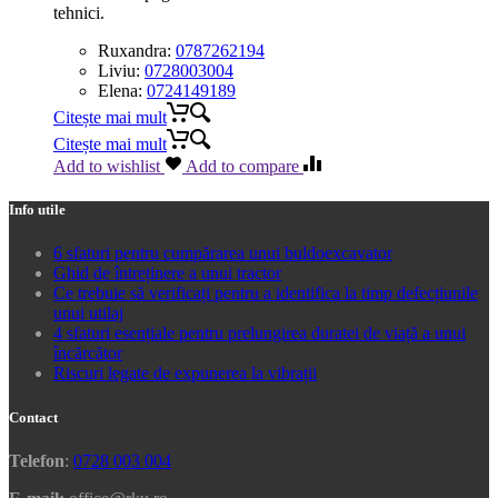
tehnici.
Ruxandra:
0787262194
Liviu:
0728003004
Elena:
0724149189
Citește mai mult
Citește mai mult
Add to wishlist
Add to compare
Info utile
6 sfaturi pentru cumpărarea unui buldoexcavator
Ghid de întreținere a unui tractor
Ce trebuie să verificați pentru a identifica la timp defecțiunile
unui utilaj
4 sfaturi esențiale pentru prelungirea duratei de viață a unui
încărcător
Riscuri legate de expunerea la vibrații
Contact
Telefon
:
0728 003 004