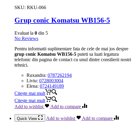
SKU:
RKU-066
Grup conic Komatsu WB156-5
Evaluat la
0
din 5
No Reviews
Pentru informatii suplimentare fata de cele de mai jos despre
grup conic Komatsu WB156-5
puteti sa luati legatura
telefonic din pagina de contact cu unul dintre consilierii nostri
tehnici.
Ruxandra:
0787262194
Liviu:
0728003004
Elena:
0724149189
Citește mai mult
Citește mai mult
Add to wishlist
Add to compare
Add to wishlist
Add to compare
Quick View