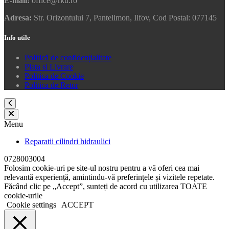
E-mail:
office@rku.ro
Adresa:
Str. Orizontului 7, Pantelimon, Ilfov, Cod Postal: 077145
Info utile
Politică de confidențialitate
Plata si Livrare
Politica de Cookie
Politica de Retur
Menu
Reparatii cilindri hidraulici
0728003004
Folosim cookie-uri pe site-ul nostru pentru a vă oferi cea mai
relevantă experiență, amintindu-vă preferințele și vizitele repetate.
Făcând clic pe „Accept”, sunteți de acord cu utilizarea TOATE
cookie-urile
Cookie settings
ACCEPT