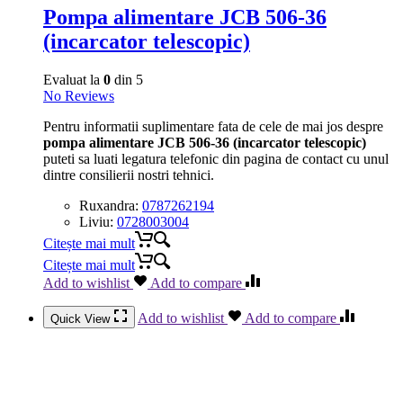
Pompa alimentare JCB 506-36
(incarcator telescopic)
Evaluat la
0
din 5
No Reviews
Pentru informatii suplimentare fata de cele de mai jos despre
pompa alimentare JCB 506-36 (incarcator telescopic)
puteti sa luati legatura telefonic din pagina de contact cu unul
dintre consilierii nostri tehnici.
Ruxandra:
0787262194
Liviu:
0728003004
Citește mai mult
Citește mai mult
Add to wishlist
Add to compare
Add to wishlist
Add to compare
Quick View