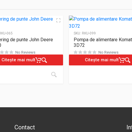
RKU-065
SKU:
RKU-099
ring de punte John Deere
Pompa de alimentare Koma
0
3D72
No Reviews
No Reviews
Citește mai mult
Citește mai mult
Contact
In