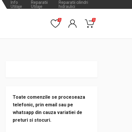
Info
Reparatii
Reparatii cilindri
Utilaje
Utilaje
hidraulici
0
0
Toate comenzile se proceseaza
telefonic, prin email sau pe
whatsapp din cauza variatiei de
preturi si stocuri.