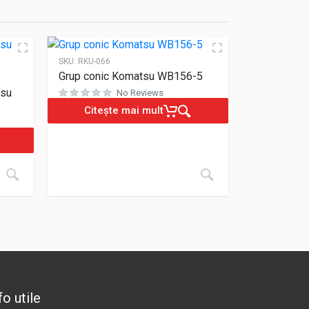
SKU:
RKU-066
Grup conic Komatsu WB156-5
tsu
No Reviews
Citește mai mult
Evaluat la
0
din 5
fo utile