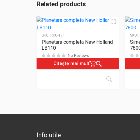
Related products
SKU:
RKU-171
SKU:
Planetara completa New Holland
Sime
LB110
780
No Reviews
Citește mai mult
Info utile