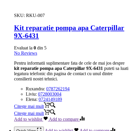
SKU:
RKU-007
Kit reparatie pompa apa Caterpillar
9X-6431
Evaluat la
0
din 5
No Reviews
Pentru informatii suplimentare fata de cele de mai jos despre
kit reparatie pompa apa Caterpillar 9X-6431
puteti sa luati
legatura telefonic din pagina de contact cu unul dintre
consilierii nostri tehnici.
Ruxandra:
0787262194
Liviu:
0728003004
Elena:
0724149189
Citește mai mult
Citește mai mult
Add to wishlist
Add to compare
Add to wishlist
Add to compare
Quick View