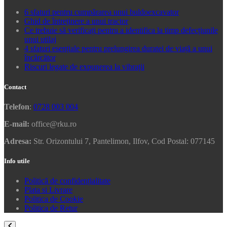
6 sfaturi pentru cumpărarea unui buldoexcavator
Ghid de întreținere a unui tractor
Ce trebuie să verificați pentru a identifica la timp defecțiunile
unui utilaj
4 sfaturi esențiale pentru prelungirea duratei de viață a unui
încărcător
Riscuri legate de expunerea la vibrații
Contact
Telefon
:
0728 003 004
E-mail:
office@rku.ro
Adresa:
Str. Orizontului 7, Pantelimon, Ilfov, Cod Postal: 077145
Info utile
Politică de confidențialitate
Plata si Livrare
Politica de Cookie
Politica de Retur