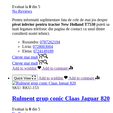
Evaluat la
0
din 5
No Reviews
Pentru informatii suplimentare fata de cele de mai jos despre
pivot inferior pentru tractor New Holland T7530
puteti sa
luati legatura telefonic din pagina de contact cu unul dintre
consilierii nostri tehnici.
Ruxandra:
0787262194
Liviu:
0728003004
Elena:
0724149189
Citește mai mult
Citește mai mult
Add to wishlist
Add to compare
Add to wishlist
Add to compare
Quick View
SKU:
RKU-153
Rulment grup conic Claas Jaguar 820
Evaluat la
0
din 5