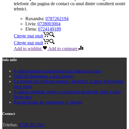
telefonic din pagina de contact cu unul dintre consilierii nostri
tehnici.
Ruxandra:
0787262194
Liviu:
0728003004
Elena:
0724149189
Citește mai mult
Citește mai mult
Add to wishlist
Add to compare
Info utile
6 sfaturi pentru cumpărarea unui buldoexcavator
Ghid de întreținere a unui tractor
Ce trebuie să verificați pentru a identifica la timp defecțiunile
unui utilaj
4 sfaturi esențiale pentru prelungirea duratei de viață a unui
încărcător
Riscuri legate de expunerea la vibrații
Contact
Telefon
:
0728 003 004