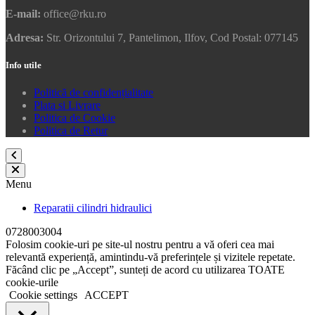
E-mail:
office@rku.ro
Adresa:
Str. Orizontului 7, Pantelimon, Ilfov, Cod Postal: 077145
Info utile
Politică de confidențialitate
Plata si Livrare
Politica de Cookie
Politica de Retur
Menu
Reparatii cilindri hidraulici
0728003004
Folosim cookie-uri pe site-ul nostru pentru a vă oferi cea mai
relevantă experiență, amintindu-vă preferințele și vizitele repetate.
Făcând clic pe „Accept”, sunteți de acord cu utilizarea TOATE
cookie-urile
Cookie settings
ACCEPT