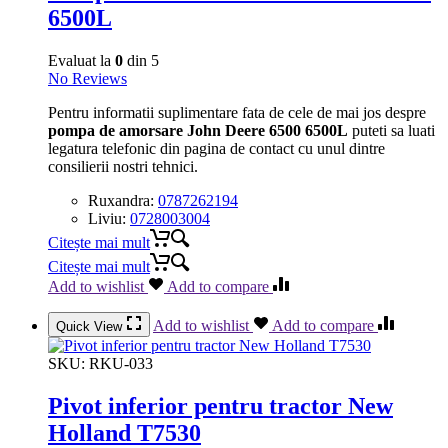
6500L
Evaluat la
0
din 5
No Reviews
Pentru informatii suplimentare fata de cele de mai jos despre
pompa de amorsare John Deere 6500 6500L
puteti sa luati
legatura telefonic din pagina de contact cu unul dintre
consilierii nostri tehnici.
Ruxandra:
0787262194
Liviu:
0728003004
Citește mai mult
Citește mai mult
Add to wishlist
Add to compare
Add to wishlist
Add to compare
Quick View
SKU:
RKU-033
Pivot inferior pentru tractor New
Holland T7530