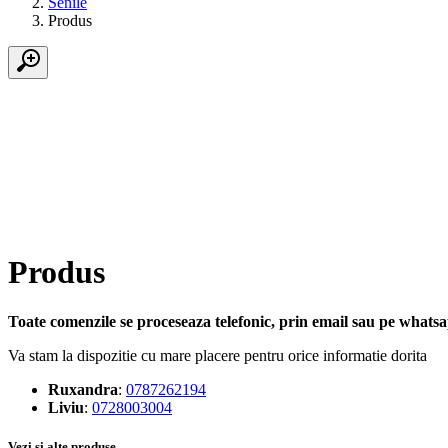
Senile
Produs
Produs
Toate comenzile se proceseaza telefonic, prin email sau pe whatsap
Va stam la dispozitie cu mare placere pentru orice informatie dorita
Ruxandra
:
0787262194
Liviu
:
0728003004
Vezi si alte produse