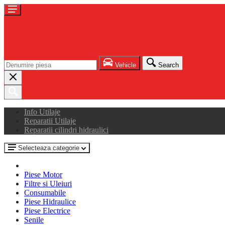
Vehicle
Search
Info Utilaje
Reparatii Utilaje
Reparatii cilindri hidraulici
Selecteaza categorie
Piese Motor
Filtre si Uleiuri
Consumabile
Piese Hidraulice
Piese Electrice
Senile