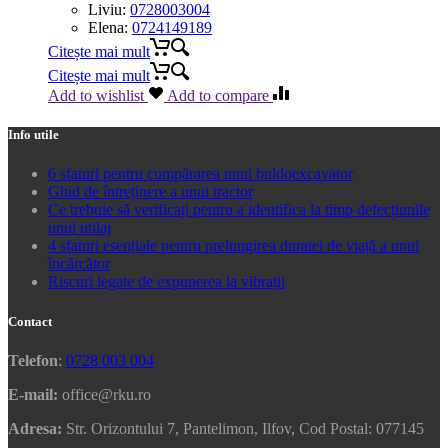
Liviu:
0728003004
Elena:
0724149189
Citește mai mult
Citește mai mult
Add to wishlist
Add to compare
Info utile
6 sfaturi pentru cumpărarea unui buldoexcavator
Ghid de întreținere a unui tractor
Ce trebuie să verificați pentru a identifica la timp defecțiunile
unui utilaj
4 sfaturi esențiale pentru prelungirea duratei de viață a unui
încărcător
Riscuri legate de expunerea la vibrații
Contact
Telefon
:
0728 003 004
E-mail:
office@rku.ro
Adresa:
Str. Orizontului 7, Pantelimon, Ilfov, Cod Postal: 077145