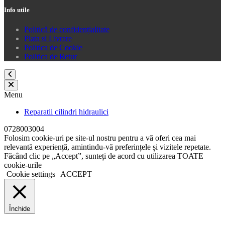
Info utile
Politică de confidențialitate
Plata si Livrare
Politica de Cookie
Politica de Retur
Menu
Reparatii cilindri hidraulici
0728003004
Folosim cookie-uri pe site-ul nostru pentru a vă oferi cea mai
relevantă experiență, amintindu-vă preferințele și vizitele repetate.
Făcând clic pe „Accept”, sunteți de acord cu utilizarea TOATE
cookie-urile
Cookie settings
ACCEPT
Închide