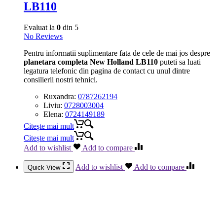
LB110
Evaluat la
0
din 5
No Reviews
Pentru informatii suplimentare fata de cele de mai jos despre
planetara completa New Holland LB110
puteti sa luati
legatura telefonic din pagina de contact cu unul dintre
consilierii nostri tehnici.
Ruxandra:
0787262194
Liviu:
0728003004
Elena:
0724149189
Citește mai mult
Citește mai mult
Add to wishlist
Add to compare
Add to wishlist
Add to compare
Quick View