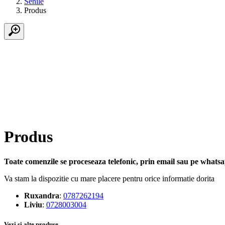
Senile
Produs
Produs
Toate comenzile se proceseaza telefonic, prin email sau pe whatsap
Va stam la dispozitie cu mare placere pentru orice informatie dorita
Ruxandra
:
0787262194
Liviu
:
0728003004
Vezi si alte produse