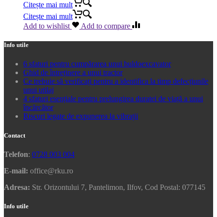
Citește mai mult
Citește mai mult
Add to wishlist
Add to compare
Info utile
6 sfaturi pentru cumpărarea unui buldoexcavator
Ghid de întreținere a unui tractor
Ce trebuie să verificați pentru a identifica la timp defecțiunile
unui utilaj
4 sfaturi esențiale pentru prelungirea duratei de viață a unui
încărcător
Riscuri legate de expunerea la vibrații
Contact
Telefon
:
0728 003 004
E-mail:
office@rku.ro
Adresa:
Str. Orizontului 7, Pantelimon, Ilfov, Cod Postal: 077145
Info utile