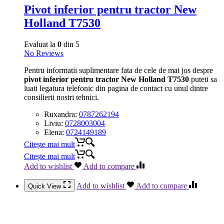
Pivot inferior pentru tractor New
Holland T7530
Evaluat la
0
din 5
No Reviews
Pentru informatii suplimentare fata de cele de mai jos despre
pivot inferior pentru tractor New Holland T7530
puteti sa
luati legatura telefonic din pagina de contact cu unul dintre
consilierii nostri tehnici.
Ruxandra:
0787262194
Liviu:
0728003004
Elena:
0724149189
Citește mai mult
Citește mai mult
Add to wishlist
Add to compare
Add to wishlist
Add to compare
Quick View