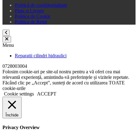
Politică de confidențialitate
Plata si Livrare
Politica de Cookie
Politica de Retur
Menu
Reparatii cilindri hidraulici
0728003004
Folosim cookie-uri pe site-ul nostru pentru a vă oferi cea mai
relevantă experiență, amintindu-vă preferințele și vizitele repetate.
Făcând clic pe „Accept”, sunteți de acord cu utilizarea TOATE
cookie-urile
Cookie settings
ACCEPT
Închide
Privacy Overview