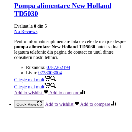
Pompa alimentare New Holland
TD5030
Evaluat la
0
din 5
No Reviews
Pentru informatii suplimentare fata de cele de mai jos despre
pompa alimentare New Holland TD5030
puteti sa luati
legatura telefonic din pagina de contact cu unul dintre
consilierii nostri tehnici.
Ruxandra:
0787262194
Liviu:
0728003004
Citește mai mult
Citește mai mult
Add to wishlist
Add to compare
Add to wishlist
Add to compare
Quick View