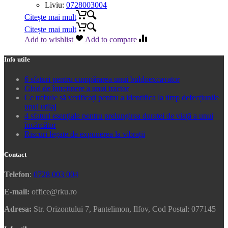
Liviu:
0728003004
Citește mai mult
Citește mai mult
Add to wishlist
Add to compare
Info utile
6 sfaturi pentru cumpărarea unui buldoexcavator
Ghid de întreținere a unui tractor
Ce trebuie să verificați pentru a identifica la timp defecțiunile
unui utilaj
4 sfaturi esențiale pentru prelungirea duratei de viață a unui
încărcător
Riscuri legate de expunerea la vibrații
Contact
Telefon
:
0728 003 004
E-mail:
office@rku.ro
Adresa:
Str. Orizontului 7, Pantelimon, Ilfov, Cod Postal: 077145