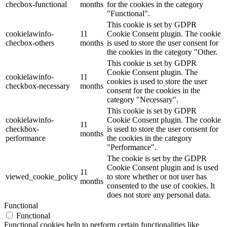
checbox-functional
months
for the cookies in the category
"Functional".
This cookie is set by GDPR
cookielawinfo-
11
Cookie Consent plugin. The cookie
checbox-others
months
is used to store the user consent for
the cookies in the category "Other.
This cookie is set by GDPR
Cookie Consent plugin. The
cookielawinfo-
11
cookies is used to store the user
checkbox-necessary
months
consent for the cookies in the
category "Necessary".
This cookie is set by GDPR
cookielawinfo-
Cookie Consent plugin. The cookie
11
checkbox-
is used to store the user consent for
months
performance
the cookies in the category
"Performance".
The cookie is set by the GDPR
Cookie Consent plugin and is used
11
viewed_cookie_policy
to store whether or not user has
months
consented to the use of cookies. It
does not store any personal data.
Functional
Functional
Functional cookies help to perform certain functionalities like