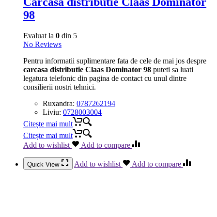
Carcasa distributie Claas Dominator
98
Evaluat la
0
din 5
No Reviews
Pentru informatii suplimentare fata de cele de mai jos despre
carcasa distributie Claas Dominator 98
puteti sa luati
legatura telefonic din pagina de contact cu unul dintre
consilierii nostri tehnici.
Ruxandra:
0787262194
Liviu:
0728003004
Citește mai mult
Citește mai mult
Add to wishlist
Add to compare
Add to wishlist
Add to compare
Quick View