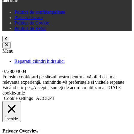
Info utile
Politică de confidențialitate
Plata si Livrare
Politica de Cookie
Politica de Retur
Menu
Reparatii cilindri hidraulici
0728003004
Folosim cookie-uri pe site-ul nostru pentru a vă oferi cea mai
relevantă experiență, amintindu-vă preferințele și vizitele repetate.
Făcând clic pe „Accept”, sunteți de acord cu utilizarea TOATE
cookie-urile
Cookie settings
ACCEPT
Închide
Privacy Overview