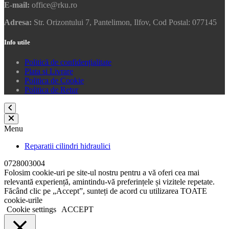
E-mail:
office@rku.ro
Adresa:
Str. Orizontului 7, Pantelimon, Ilfov, Cod Postal: 077145
Info utile
Politică de confidențialitate
Plata si Livrare
Politica de Cookie
Politica de Retur
Menu
Reparatii cilindri hidraulici
0728003004
Folosim cookie-uri pe site-ul nostru pentru a vă oferi cea mai
relevantă experiență, amintindu-vă preferințele și vizitele repetate.
Făcând clic pe „Accept”, sunteți de acord cu utilizarea TOATE
cookie-urile
Cookie settings
ACCEPT