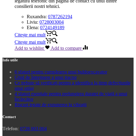
legatura telefonic din pagina de contact cu unul dintre
consilierii nostri tehnici.
Ruxandra:
0787262194
Liviu:
0728003004
Elena:
0724149189
Citește mai mult
Citește mai mult
Add to wishlist
Add to compare
Info utile
6 sfaturi pentru cumpărarea unui buldoexcavator
Ghid de întreținere a unui tractor
Ce trebuie să verificați pentru a identifica la timp defecțiunile
unui utilaj
4 sfaturi esențiale pentru prelungirea duratei de viață a unui
încărcător
Riscuri legate de expunerea la vibrații
Contact
Telefon
:
0728 003 004