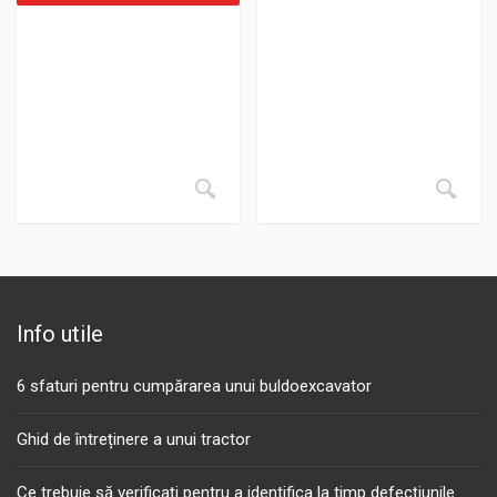
Info utile
6 sfaturi pentru cumpărarea unui buldoexcavator
Ghid de întreținere a unui tractor
Ce trebuie să verificați pentru a identifica la timp defecțiunile