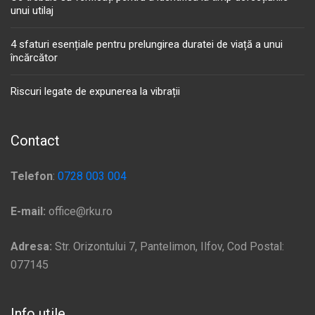
unui utilaj
4 sfaturi esențiale pentru prelungirea duratei de viață a unui
încărcător
Riscuri legate de expunerea la vibrații
Contact
Telefon
:
0728 003 004
E-mail:
office@rku.ro
Adresa:
Str. Orizontului 7, Pantelimon, Ilfov, Cod Postal:
077145
Info utile