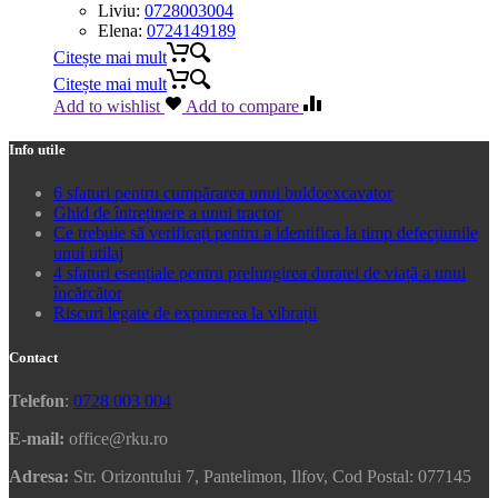
Liviu:
0728003004
Elena:
0724149189
Citește mai mult
Citește mai mult
Add to wishlist
Add to compare
Info utile
6 sfaturi pentru cumpărarea unui buldoexcavator
Ghid de întreținere a unui tractor
Ce trebuie să verificați pentru a identifica la timp defecțiunile
unui utilaj
4 sfaturi esențiale pentru prelungirea duratei de viață a unui
încărcător
Riscuri legate de expunerea la vibrații
Contact
Telefon
:
0728 003 004
E-mail:
office@rku.ro
Adresa:
Str. Orizontului 7, Pantelimon, Ilfov, Cod Postal: 077145