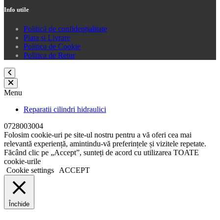
Info utile
Politică de confidențialitate
Plata si Livrare
Politica de Cookie
Politica de Retur
Menu
Reparatii cilindri hidraulici
0728003004
Folosim cookie-uri pe site-ul nostru pentru a vă oferi cea mai
relevantă experiență, amintindu-vă preferințele și vizitele repetate.
Făcând clic pe „Accept”, sunteți de acord cu utilizarea TOATE
cookie-urile
Cookie settings
ACCEPT
Închide