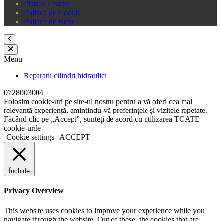
Plata si Livrare
Politica de Cookie
Politica de Retur
Menu
Reparatii cilindri hidraulici
0728003004
Folosim cookie-uri pe site-ul nostru pentru a vă oferi cea mai
relevantă experiență, amintindu-vă preferințele și vizitele repetate.
Făcând clic pe „Accept”, sunteți de acord cu utilizarea TOATE
cookie-urile
Cookie settings
ACCEPT
Închide
Privacy Overview
This website uses cookies to improve your experience while you
navigate through the website. Out of these, the cookies that are