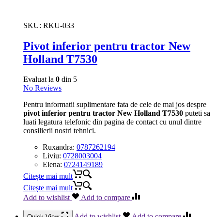
SKU:
RKU-033
Pivot inferior pentru tractor New
Holland T7530
Evaluat la
0
din 5
No Reviews
Pentru informatii suplimentare fata de cele de mai jos despre
pivot inferior pentru tractor New Holland T7530
puteti sa
luati legatura telefonic din pagina de contact cu unul dintre
consilierii nostri tehnici.
Ruxandra:
0787262194
Liviu:
0728003004
Elena:
0724149189
Citește mai mult
Citește mai mult
Add to wishlist
Add to compare
Add to wishlist
Add to compare
Quick View