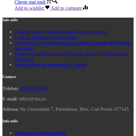
Citește mai mult
Add to wishlist
Add to compare
Info utile
6 sfaturi pentru cumpărarea unui buldoexcavator
Ghid de întreținere a unui tractor
Ce trebuie să verificați pentru a identifica la timp defecțiunile
unui utilaj
4 sfaturi esențiale pentru prelungirea duratei de viață a unui
încărcător
Riscuri legate de expunerea la vibrații
Contact
Telefon
:
0728 003 004
E-mail:
office@rku.ro
Adresa:
Str. Orizontului 7, Pantelimon, Ilfov, Cod Postal: 077145
Info utile
Politică de confidențialitate