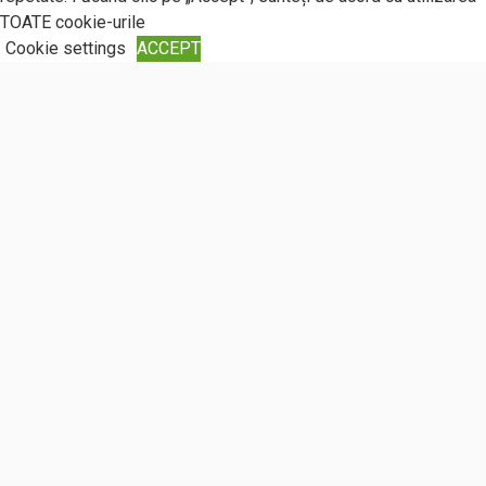
Politica de Retur
TOATE cookie-urile
Cookie settings
ACCEPT
Închide
Privacy Overview
This website uses cookies to improve your experience while
you navigate through the website. Out of these, the cookies that
are categorized as necessary are stored on your browser as
they are essential for the working of basic functionalities of the
...
Necessary
Necessary
Întotdeauna activate
Necessary cookies are absolutely essential for the website to
function properly. These cookies ensure basic functionalities
and security features of the website, anonymously.