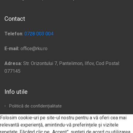
Contact
Telefon
:
0728 003 004
E-mail:
office@rku.ro
Adresa:
Str. Orizontului 7, Pantelimon, Ilfov, Cod Postal:
077145
Info utile
Politică de confidențialitate
Plata si Livrare
Folosim cookie-uri pe site-ul nostru pentru a vă oferi cea mai
relevantă experiență, amintindu-vă preferințele și vizitele
Politica de Cookie
repetate. Făcând clic pe „Accept”, sunteți de acord cu utilizarea