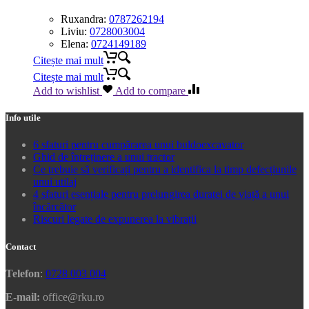
Ruxandra:
0787262194
Liviu:
0728003004
Elena:
0724149189
Citește mai mult
Citește mai mult
Add to wishlist
Add to compare
Info utile
6 sfaturi pentru cumpărarea unui buldoexcavator
Ghid de întreținere a unui tractor
Ce trebuie să verificați pentru a identifica la timp defecțiunile
unui utilaj
4 sfaturi esențiale pentru prelungirea duratei de viață a unui
încărcător
Riscuri legate de expunerea la vibrații
Contact
Telefon
:
0728 003 004
E-mail:
office@rku.ro