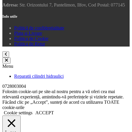
Adresa:
Str. Orizontului 7, Pantelimon, Ilfov, Cod Postal: 077145
Info utile
Politică de confidențialitate
Plata si Livrare
Politica de Cookie
Politica de Retur
Menu
Reparatii cilindri hidraulici
0728003004
Folosim cookie-uri pe site-ul nostru pentru a vă oferi cea mai
relevantă experiență, amintindu-vă preferințele și vizitele repetate.
Făcând clic pe „Accept”, sunteți de acord cu utilizarea TOATE
cookie-urile
Cookie settings
ACCEPT