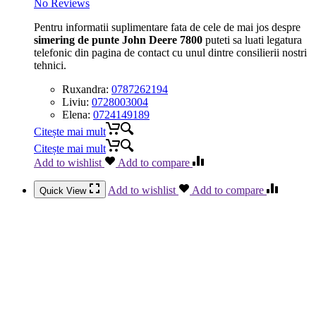
No Reviews
Pentru informatii suplimentare fata de cele de mai jos despre
simering de punte John Deere 7800
puteti sa luati legatura
telefonic din pagina de contact cu unul dintre consilierii nostri
tehnici.
Ruxandra:
0787262194
Liviu:
0728003004
Elena:
0724149189
Citește mai mult
Citește mai mult
Add to wishlist
Add to compare
Add to wishlist
Add to compare
Quick View