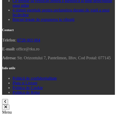
Ce trebuie să verificați pentru a identifica la timp defecțiunile
unui utilaj
4 sfaturi esențiale pentru prelungirea duratei de viață a unui
încărcător
Riscuri legate de expunerea la vibrații
Contact
Telefon
:
0728 003 004
E-mail:
office@rku.ro
Adresa:
Str. Orizontului 7, Pantelimon, Ilfov, Cod Postal: 077145
Info utile
Politică de confidențialitate
Plata si Livrare
Politica de Cookie
Politica de Retur
Menu