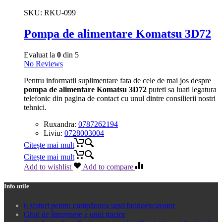
SKU:
RKU-099
Pompa de alimentare Komatsu 3D72
Evaluat la
0
din 5
No Reviews
Pentru informatii suplimentare fata de cele de mai jos despre
pompa de alimentare Komatsu 3D72
puteti sa luati legatura
telefonic din pagina de contact cu unul dintre consilierii nostri
tehnici.
Ruxandra:
0787262194
Liviu:
0728003004
Citește mai mult
Citește mai mult
Add to wishlist
Add to compare
Info utile
6 sfaturi pentru cumpărarea unui buldoexcavator
Ghid de întreținere a unui tractor