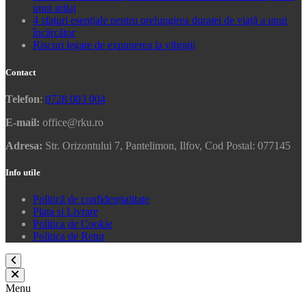
unui utilaj
4 sfaturi esențiale pentru prelungirea duratei de viață a unui
încărcător
Riscuri legate de expunerea la vibrații
Contact
Telefon
:
0728 003 004
E-mail:
office@rku.ro
Adresa:
Str. Orizontului 7, Pantelimon, Ilfov, Cod Postal: 077145
Info utile
Politică de confidențialitate
Plata si Livrare
Politica de Cookie
Politica de Retur
Menu