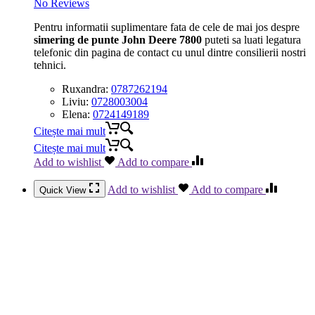
No Reviews
Pentru informatii suplimentare fata de cele de mai jos despre
simering de punte John Deere 7800
puteti sa luati legatura
telefonic din pagina de contact cu unul dintre consilierii nostri
tehnici.
Ruxandra:
0787262194
Liviu:
0728003004
Elena:
0724149189
Citește mai mult
Citește mai mult
Add to wishlist
Add to compare
Add to wishlist
Add to compare
Quick View