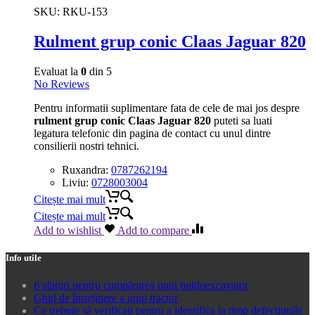
SKU:
RKU-153
Rulment grup conic Claas Jaguar 820
Evaluat la
0
din 5
No Reviews
Pentru informatii suplimentare fata de cele de mai jos despre
rulment grup conic Claas Jaguar 820
puteti sa luati
legatura telefonic din pagina de contact cu unul dintre
consilierii nostri tehnici.
Ruxandra:
0787262194
Liviu:
0728003004
Citește mai mult
Citește mai mult
Add to wishlist
Add to compare
Info utile
6 sfaturi pentru cumpărarea unui buldoexcavator
Ghid de întreținere a unui tractor
Ce trebuie să verificați pentru a identifica la timp defecțiunile