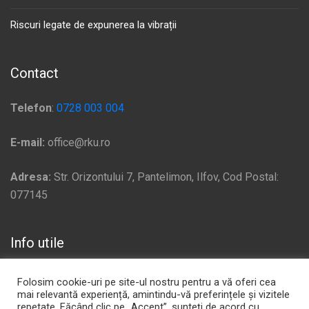
Riscuri legate de expunerea la vibrații
Contact
Telefon
:
0728 003 004
E-mail:
office@rku.ro
Adresa:
Str. Orizontului 7, Pantelimon, Ilfov, Cod Postal:
077145
Info utile
Politică de confidențialitate
Folosim cookie-uri pe site-ul nostru pentru a vă oferi cea
mai relevantă experiență, amintindu-vă preferințele și vizitele
Plata si Livrare
repetate. Făcând clic pe „Accept”, sunteți de acord cu