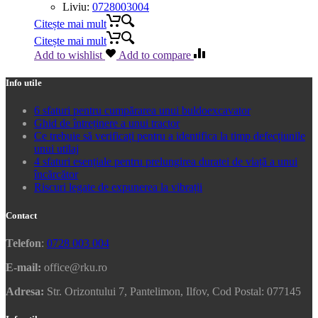
Liviu:
0728003004
Citește mai mult
Citește mai mult
Add to wishlist
Add to compare
Info utile
6 sfaturi pentru cumpărarea unui buldoexcavator
Ghid de întreținere a unui tractor
Ce trebuie să verificați pentru a identifica la timp defecțiunile
unui utilaj
4 sfaturi esențiale pentru prelungirea duratei de viață a unui
încărcător
Riscuri legate de expunerea la vibrații
Contact
Telefon
:
0728 003 004
E-mail:
office@rku.ro
Adresa:
Str. Orizontului 7, Pantelimon, Ilfov, Cod Postal: 077145