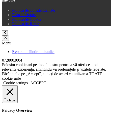
Info utile
Politică de confidențialitate
Plata si Livrare
Politica de Cookie
Politica de Retur
Menu
Reparatii cilindri hidraulici
0728003004
Folosim cookie-uri pe site-ul nostru pentru a vă oferi cea mai
relevantă experiență, amintindu-vă preferințele și vizitele repetate.
Făcând clic pe „Accept”, sunteți de acord cu utilizarea TOATE
cookie-urile
Cookie settings
ACCEPT
Închide
Privacy Overview