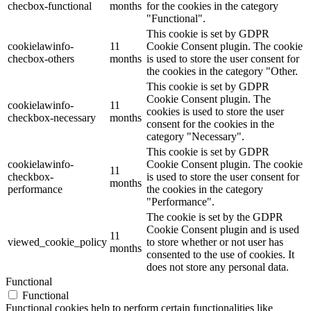
checbox-functional
months
for the cookies in the category
"Functional".
This cookie is set by GDPR
cookielawinfo-
11
Cookie Consent plugin. The cookie
checbox-others
months
is used to store the user consent for
the cookies in the category "Other.
This cookie is set by GDPR
Cookie Consent plugin. The
cookielawinfo-
11
cookies is used to store the user
checkbox-necessary
months
consent for the cookies in the
category "Necessary".
This cookie is set by GDPR
cookielawinfo-
Cookie Consent plugin. The cookie
11
checkbox-
is used to store the user consent for
months
performance
the cookies in the category
"Performance".
The cookie is set by the GDPR
Cookie Consent plugin and is used
11
viewed_cookie_policy
to store whether or not user has
months
consented to the use of cookies. It
does not store any personal data.
Functional
Functional
Functional cookies help to perform certain functionalities like