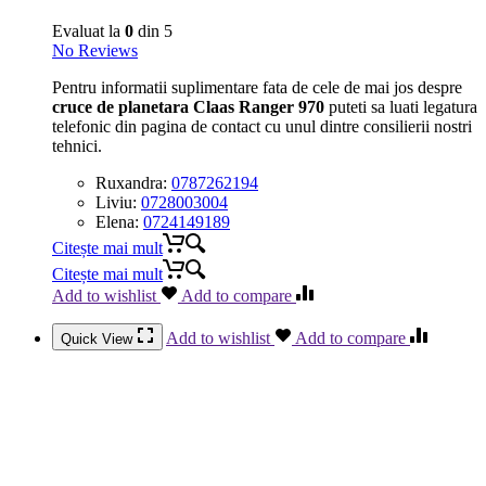
Evaluat la
0
din 5
No Reviews
Pentru informatii suplimentare fata de cele de mai jos despre
cruce de planetara Claas Ranger 970
puteti sa luati legatura
telefonic din pagina de contact cu unul dintre consilierii nostri
tehnici.
Ruxandra:
0787262194
Liviu:
0728003004
Elena:
0724149189
Citește mai mult
Citește mai mult
Add to wishlist
Add to compare
Add to wishlist
Add to compare
Quick View