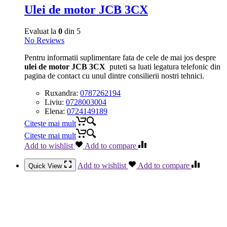
Ulei de motor JCB 3CX
Evaluat la
0
din 5
No Reviews
Pentru informatii suplimentare fata de cele de mai jos despre
ulei de motor JCB 3CX
puteti sa luati legatura telefonic din
pagina de contact cu unul dintre consilierii nostri tehnici.
Ruxandra:
0787262194
Liviu:
0728003004
Elena:
0724149189
Citește mai mult
Citește mai mult
Add to wishlist
Add to compare
Add to wishlist
Add to compare
Quick View