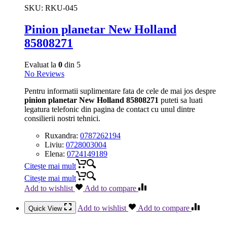
SKU:
RKU-045
Pinion planetar New Holland
85808271
Evaluat la
0
din 5
No Reviews
Pentru informatii suplimentare fata de cele de mai jos despre
pinion planetar New Holland 85808271
puteti sa luati
legatura telefonic din pagina de contact cu unul dintre
consilierii nostri tehnici.
Ruxandra:
0787262194
Liviu:
0728003004
Elena:
0724149189
Citește mai mult
Citește mai mult
Add to wishlist
Add to compare
Add to wishlist
Add to compare
Quick View