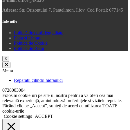
E-mail:
office@rku.ro
Adresa:
Str. Orizontului 7, Pantelimon, Ilfov, Cod Postal: 077145
Info utile
Politică de confidențialitate
Plata si Livrare
Politica de Cookie
Politica de Retur
Menu
Reparatii cilindri hidraulici
0728003004
Folosim cookie-uri pe site-ul nostru pentru a vă oferi cea mai
relevantă experiență, amintindu-vă preferințele și vizitele repetate.
Făcând clic pe „Accept”, sunteți de acord cu utilizarea TOATE
cookie-urile
Cookie settings
ACCEPT