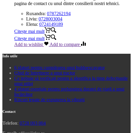
pagina de contact cu unul dintre consilierii nostri tehnici.
Ruxandra:
0787262194
Liviu:
0728003004
Elena:
0724149189
Citește mai mult
Citește mai mult
Add to wishlist
Add to compare
Info utile
6 sfaturi pentru cumpărarea unui buldoexcavator
Ghid de întreținere a unui tractor
Ce trebuie să verificați pentru a identifica la timp defecțiunile
unui utilaj
4 sfaturi esențiale pentru prelungirea duratei de viață a unui
încărcător
Riscuri legate de expunerea la vibrații
Contact
Telefon
:
0728 003 004