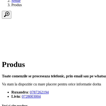
Senile
Produs
Produs
Toate comenzile se proceseaza telefonic, prin email sau pe whatsap
Va stam la dispozitie cu mare placere pentru orice informatie dorita
Ruxandra
:
0787262194
Liviu
:
0728003004
Vezi si alte produse