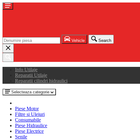
Vehicle
Search
Info Utilaje
Reparatii Utilaje
Reparatii cilindri hidraulici
Selecteaza categorie
Piese Motor
Filtre si Uleiuri
Consumabile
Piese Hidraulice
Piese Electrice
Senile