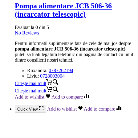
Pompa alimentare JCB 506-36
(incarcator telescopic)
Evaluat la
0
din 5
No Reviews
Pentru informatii suplimentare fata de cele de mai jos despre
pompa alimentare JCB 506-36 (incarcator telescopic)
puteti sa luati legatura telefonic din pagina de contact cu unul
dintre consilierii nostri tehnici.
Ruxandra:
0787262194
Liviu:
0728003004
Citește mai mult
Citește mai mult
Add to wishlist
Add to compare
Add to wishlist
Add to compare
Quick View