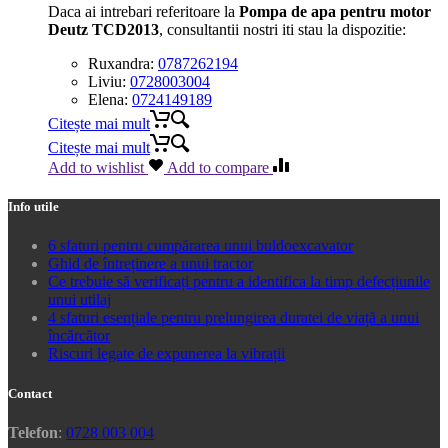
Daca ai intrebari referitoare la
Pompa de apa pentru motor
Deutz TCD2013
, consultantii nostri iti stau la dispozitie:
Ruxandra:
0787262194
Liviu:
0728003004
Elena:
0724149189
Citește mai mult
Citește mai mult
Add to wishlist
Add to compare
Info utile
6 sfaturi pentru cumpărarea unui buldoexcavator
Ghid de întreținere a unui tractor
Ce trebuie să verificați pentru a identifica la timp defecțiunile
unui utilaj
4 sfaturi esențiale pentru prelungirea duratei de viață a unui
încărcător
Riscuri legate de expunerea la vibrații
Contact
Telefon
:
0728 003 004