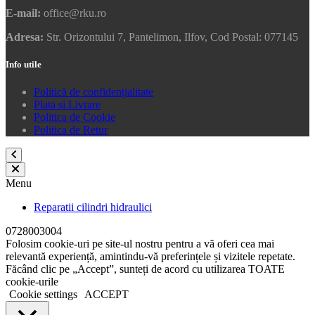
E-mail:
office@rku.ro
Adresa:
Str. Orizontului 7, Pantelimon, Ilfov, Cod Postal: 077145
Info utile
Politică de confidențialitate
Plata si Livrare
Politica de Cookie
Politica de Retur
Menu
Reparatii cilindri hidraulici
0728003004
Folosim cookie-uri pe site-ul nostru pentru a vă oferi cea mai
relevantă experiență, amintindu-vă preferințele și vizitele repetate.
Făcând clic pe „Accept”, sunteți de acord cu utilizarea TOATE
cookie-urile
Cookie settings
ACCEPT