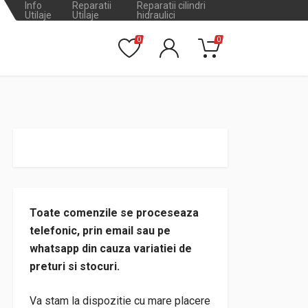
Info
Reparatii
Reparatii cilindri
Utilaje
Utilaje
hidraulici
0
0
Toate comenzile se proceseaza
telefonic, prin email sau pe
whatsapp din cauza variatiei de
preturi si stocuri.
Va stam la dispozitie cu mare placere