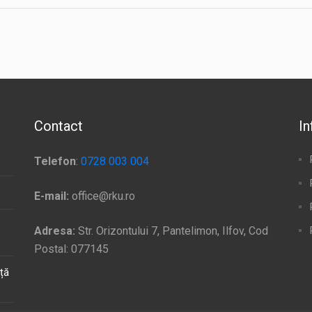
Contact
In
Telefon
:
0728 003 004
E-mail:
office@rku.ro
Adresa:
Str. Orizontului 7, Pantelimon, Ilfov, Cod
Postal: 077145
ață