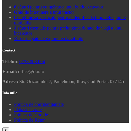
6 sfaturi pentru cumpărarea unui buldoexcavator
Ghid de întreținere a unui tractor
Ce trebuie să verificați pentru a identifica la timp defecțiunile
unui utilaj
4 sfaturi esențiale pentru prelungirea duratei de viață a unui
încărcător
Riscuri legate de expunerea la vibrații
Contact
Telefon
:
0728 003 004
E-mail:
office@rku.ro
Adresa:
Str. Orizontului 7, Pantelimon, Ilfov, Cod Postal: 077145
Info utile
Politică de confidențialitate
Plata si Livrare
Politica de Cookie
Politica de Retur