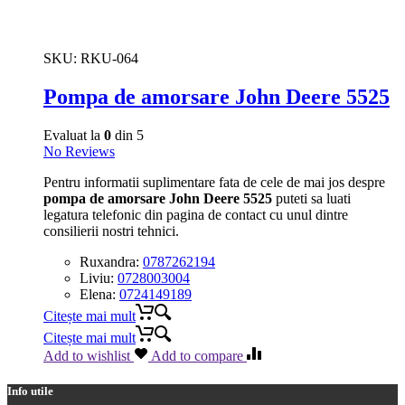
SKU:
RKU-064
Pompa de amorsare John Deere 5525
Evaluat la
0
din 5
No Reviews
Pentru informatii suplimentare fata de cele de mai jos despre
pompa de amorsare John Deere 5525
puteti sa luati
legatura telefonic din pagina de contact cu unul dintre
consilierii nostri tehnici.
Ruxandra:
0787262194
Liviu:
0728003004
Elena:
0724149189
Citește mai mult
Citește mai mult
Add to wishlist
Add to compare
Info utile