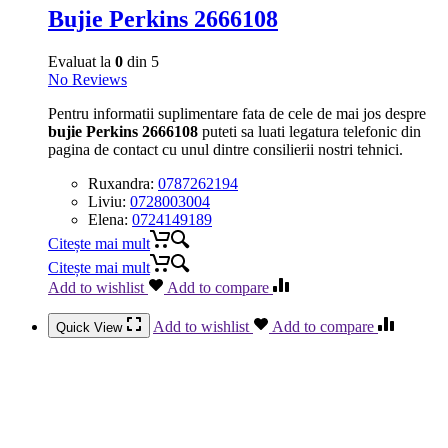
Bujie Perkins 2666108
Evaluat la
0
din 5
No Reviews
Pentru informatii suplimentare fata de cele de mai jos despre
bujie Perkins 2666108
puteti sa luati legatura telefonic din
pagina de contact cu unul dintre consilierii nostri tehnici.
Ruxandra:
0787262194
Liviu:
0728003004
Elena:
0724149189
Citește mai mult
Citește mai mult
Add to wishlist
Add to compare
Add to wishlist
Add to compare
Quick View