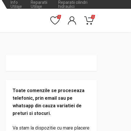
Info
Reparatii
Reparatii cilindri
Utilaje
Utilaje
hidraulici
0
0
Toate comenzile se proceseaza
telefonic, prin email sau pe
whatsapp din cauza variatiei de
preturi si stocuri.
Va stam la dispozitie cu mare placere