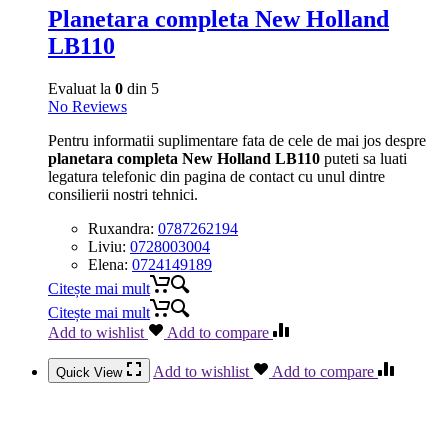
Planetara completa New Holland
LB110
Evaluat la
0
din 5
No Reviews
Pentru informatii suplimentare fata de cele de mai jos despre
planetara completa New Holland LB110
puteti sa luati
legatura telefonic din pagina de contact cu unul dintre
consilierii nostri tehnici.
Ruxandra:
0787262194
Liviu:
0728003004
Elena:
0724149189
Citește mai mult
Citește mai mult
Add to wishlist
Add to compare
Add to wishlist
Add to compare
Quick View