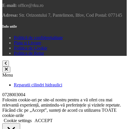
E-mail:
office@rku.ro
Adresa:
Str. Orizontului 7, Pantelimon, Ilfov, Cod Postal: 077145
Info utile
Politică de confidențialitate
Plata si Livrare
Politica de Cookie
Politica de Retur
Menu
Reparatii cilindri hidraulici
0728003004
Folosim cookie-uri pe site-ul nostru pentru a vă oferi cea mai
relevantă experiență, amintindu-vă preferințele și vizitele repetate.
Făcând clic pe „Accept”, sunteți de acord cu utilizarea TOATE
cookie-urile
Cookie settings
ACCEPT