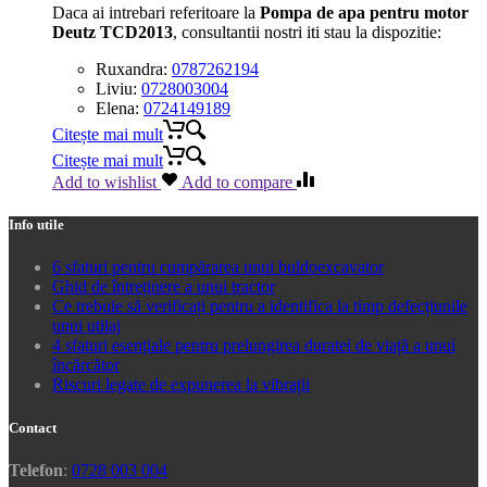
Daca ai intrebari referitoare la
Pompa de apa pentru motor
Deutz TCD2013
, consultantii nostri iti stau la dispozitie:
Ruxandra:
0787262194
Liviu:
0728003004
Elena:
0724149189
Citește mai mult
Citește mai mult
Add to wishlist
Add to compare
Info utile
6 sfaturi pentru cumpărarea unui buldoexcavator
Ghid de întreținere a unui tractor
Ce trebuie să verificați pentru a identifica la timp defecțiunile
unui utilaj
4 sfaturi esențiale pentru prelungirea duratei de viață a unui
încărcător
Riscuri legate de expunerea la vibrații
Contact
Telefon
:
0728 003 004