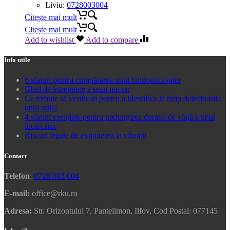
Liviu:
0728003004
Citește mai mult
Citește mai mult
Add to wishlist
Add to compare
Info utile
6 sfaturi pentru cumpărarea unui buldoexcavator
Ghid de întreținere a unui tractor
Ce trebuie să verificați pentru a identifica la timp defecțiunile
unui utilaj
4 sfaturi esențiale pentru prelungirea duratei de viață a unui
încărcător
Riscuri legate de expunerea la vibrații
Contact
Telefon
:
0728 003 004
E-mail:
office@rku.ro
Adresa:
Str. Orizontului 7, Pantelimon, Ilfov, Cod Postal: 077145