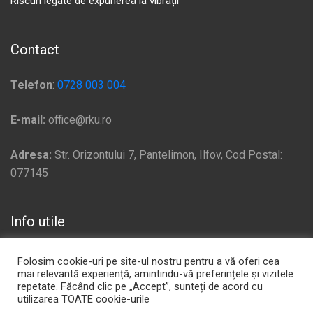
Riscuri legate de expunerea la vibrații
Contact
Telefon
:
0728 003 004
E-mail:
office@rku.ro
Adresa:
Str. Orizontului 7, Pantelimon, Ilfov, Cod Postal:
077145
Info utile
Politică de confidențialitate
Folosim cookie-uri pe site-ul nostru pentru a vă oferi cea
mai relevantă experiență, amintindu-vă preferințele și vizitele
Plata si Livrare
repetate. Făcând clic pe „Accept”, sunteți de acord cu
utilizarea TOATE cookie-urile
Politica de Cookie