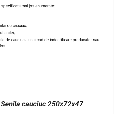
e specificatii mai jos enumerate:
ilei de cauciuc;
l snilei;
nile de cauciuc a unui cod de indentificare producator sau
los.
 Senila cauciuc 250x72x47