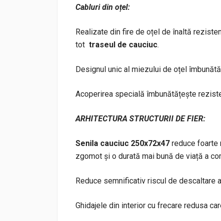
Cabluri din oțel:
Realizate din fire de oțel de înaltă reziste
tot
traseul de cauciuc
.
Designul unic al miezului de oțel îmbunătăț
Acoperirea specială îmbunătățește reziste
ARHITECTURA STRUCTURII DE FIER:
Senila cauciuc 250x72x47
reduce foarte m
zgomot și o durată mai bună de viață a com
Reduce semnificativ riscul de descaltare a 
Ghidajele din interior cu frecare redusa ca