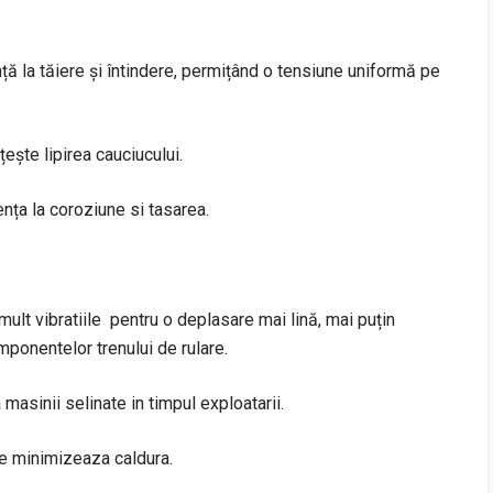
nță la tăiere și întindere, permițând o tensiune uniformă pe
ește lipirea cauciucului.
nța la coroziune si tasarea.
ult vibratiile pentru o deplasare mai lină, mai puțin
ponentelor trenului de rulare.
masinii selinate in timpul exploatarii.
re minimizeaza caldura.