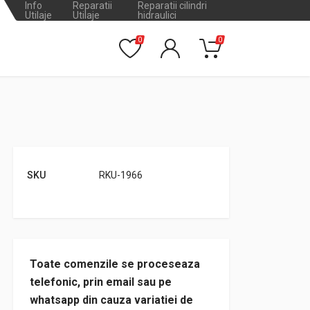
Info
Reparatii
Reparatii cilindri
Utilaje
Utilaje
hidraulici
0
0
SKU
RKU-1966
Toate comenzile se proceseaza
telefonic, prin email sau pe
whatsapp din cauza variatiei de