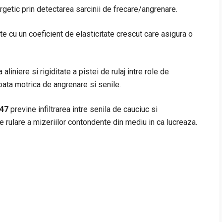
rgetic prin detectarea sarcinii de frecare/angrenare.
tate cu un coeficient de elasticitate crescut care asigura o
liniere si rigiditate a pistei de rulaj intre role de
 roata motrica de angrenare si senile.
x47
previne infiltrarea intre senila de cauciuc si
rulare a mizeriilor contondente din mediu in ca lucreaza.