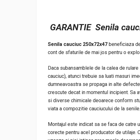
GARANTIE Senila cauc
Senila cauciuc 250x72x47
beneficiaza de 
cont de sfaturile de mai jos pentru o explo
Daca subansamblele de la calea de rulare su
cauciuc), atunci trebuie sa luati masuri im
dumneavoastra se propaga in alte defecte 
crescute decat in momentul incipient. Sa av
si diverse chimicale deoarece conform stu
viata a compozitie cauciucului de la senile
Montajul este indicat sa se faca de catre 
corecte pentru acel producator de utilaje. C