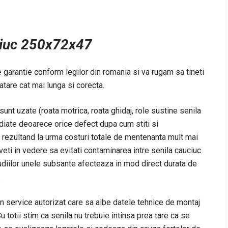
iuc 250x72x47
garantie conform legilor din romania si va rugam sa tineti
atare cat mai lunga si corecta.
nt uzate (roata motrica, roata ghidaj, role sustine senila
ediate deoarece orice defect dupa cum stiti si
rezultand la urma costuri totale de mentenanta mult mai
eti in vedere sa evitati contaminarea intre senila cauciuc
diilor unele subsante afecteaza in mod direct durata de
.
un service autorizat care sa aibe datele tehnice de montaj
u totii stim ca senila nu trebuie intinsa prea tare ca se