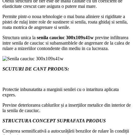
Otelul structurii de fier este de inalta calitate cu un coeficient de
elasticitate crescut care asigura o putere mai mare.
Permite pintr-o noua tehnologie o mai buna aliniere si rigiditate a
pistei de rulaj intre role de sustinere si senila, roata ghidaj si senila,
roata motrica de angrenare si senile.
Structura unica la
senila cauciuc 300x109x41w
previne infiltrarea
intre senila de cauciuc si subansamblele de angrenare de la calea de
rulare a mizeriilor contondente din mediu in ca lucreaza.
SCUTURI DE CANT
PRODUS
:
Protectie inbunatatita a marginii senilei cu o intaritura aplicata
expres.
Previne deteriorarea cablurilor și a inserțiilor metalice din interior de
la senila de cauciuc.
STRUCTURA CONCEPT SUPRAFATA
PRODUS
Creșterea semnificativă a autocurățării benzilor de rulare în condiții