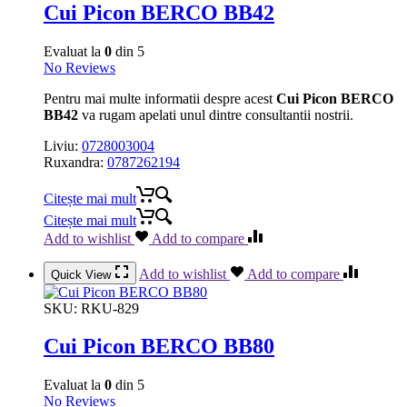
Cui Picon BERCO BB42
Evaluat la
0
din 5
No Reviews
Pentru mai multe informatii despre acest
Cui Picon BERCO
BB42
va rugam apelati unul dintre consultantii nostrii.
Liviu:
0728003004
Ruxandra:
0787262194
Citește mai mult
Citește mai mult
Add to wishlist
Add to compare
Add to wishlist
Add to compare
Quick View
SKU:
RKU-829
Cui Picon BERCO BB80
Evaluat la
0
din 5
No Reviews