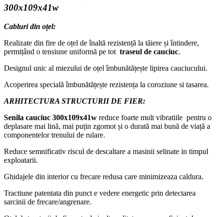
300x109x41w
Cabluri din oțel:
Realizate din fire de oțel de înaltă rezistență la tăiere și întindere,
permițând o tensiune uniformă pe tot
traseul de cauciuc
.
Designul unic al miezului de oțel îmbunătățește lipirea cauciucului.
Acoperirea specială îmbunătățește rezistența la coroziune si tasarea.
ARHITECTURA STRUCTURII DE FIER:
Senila cauciuc 300x109x41w
reduce foarte mult vibratiile pentru o
deplasare mai lină, mai puțin zgomot și o durată mai bună de viață a
componentelor trenului de rulare.
Reduce semnificativ riscul de descaltare a masinii selinate in timpul
exploatarii.
Ghidajele din interior cu frecare redusa care minimizeaza caldura.
Tractiune patentata din punct e vedere energetic prin detectarea
sarcinii de frecare/angrenare.