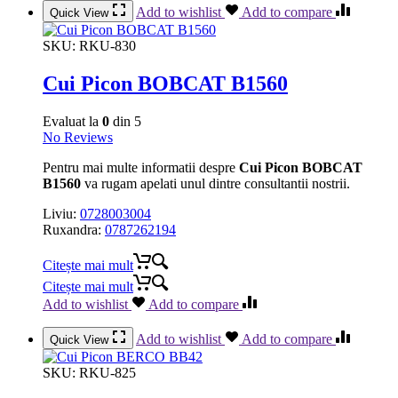
Add to wishlist
Add to compare
Quick View
SKU:
RKU-830
Cui Picon BOBCAT B1560
Evaluat la
0
din 5
No Reviews
Pentru mai multe informatii despre
Cui Picon BOBCAT
B1560
va rugam apelati unul dintre consultantii nostrii.
Liviu:
0728003004
Ruxandra:
0787262194
Citește mai mult
Citește mai mult
Add to wishlist
Add to compare
Add to wishlist
Add to compare
Quick View
SKU:
RKU-825