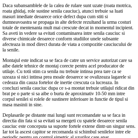
Daca subansamblele de la calea de rulare sunt uzate (roata motrica,
roata ghidaj, role sustine senila cauciuc), atunci trebuie sa luati
masuri imediate deoarece orice defect dupa cum stiti si
dumneavoastra se propaga in alte defecte rezultand la urma costuri
totale de mentenanta mult mai crescute decat in momentul incipient.
Sa aveti in vedere sa evitati contaminarea intre senila cauciuc si
diverse chimicale deoarece conform studiilor unele subsante
afecteaza in mod direct durata de viata a compozitie cauciucului de
la senile.
Montajul este indicat sa se faca de catre un service autorizat care sa
aibe datele tehnice de montaj corecte pentru acel producator de
utilaje. Cu totii stim ca senila nu trebuie intinsa prea tare ca se
uzeaza si nici intinsa prea moale deoarece se ovalizeaza lagarele si
cedeaza din cauza fortelor de inertie crescuta ca lucreaza. In
concluzi senila cauciuc dupa ce s-a montat trebuie utilajul ridicat din
brat pe o parte si sa aibe o burta de aproximativ 10-50 mm intre
corpul senilei si rolele de sustinere inferioare in functie de tipul si
masa masinii in sine.
Deplasarile pe distante mai lungi sunt recomandate sa se faca in
directia din fata si sa evitati sa mergeti cu spatele deoarece senila
cauciuc este conceputa sa suporte fortele extene dintr-un singur sens.
Iar tot la ascest capitor se recomanda si schimbul senilelor intre ele
periodic pentru un control simetric al uzurilor care apar.