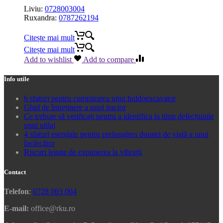
Liviu:
0728003004
Ruxandra:
0787262194
Citește mai mult
Citește mai mult
Add to wishlist
Add to compare
Info utile
6 sfaturi pentru cumpărarea unui buldoexcavator
Ghid de întreținere a unui tractor
Ce trebuie să verificați pentru a identifica la timp defecțiunile
unui utilaj
4 sfaturi esențiale pentru prelungirea duratei de viață a unui
încărcător
Riscuri legate de expunerea la vibrații
Contact
Telefon
:
0728 003 004
E-mail:
office@rku.ro