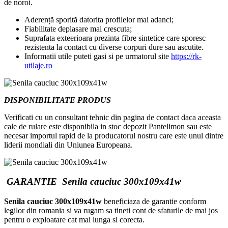
de noroi.
Aderență sporită datorita profilelor mai adanci;
Fiabilitate deplasare mai crescuta;
Suprafata exteerioara prezinta fibre sintetice care sporesc
rezistenta la contact cu diverse corpuri dure sau ascutite.
Informatii utile puteti gasi si pe urmatorul site
https://rk-
utilaje.ro
DISPONIBILITATE
PRODUS
Verificati cu un consultant tehnic din pagina de contact daca aceasta
cale de rulare este disponibila in stoc depozit Pantelimon sau este
necesar importul rapid de la producatorul nostru care este unul dintre
liderii mondiali din Uniunea Europeana.
GARANTIE Senila cauciuc 300x109x41w
Senila cauciuc 300x109x41w
beneficiaza de garantie conform
legilor din romania si va rugam sa tineti cont de sfaturile de mai jos
pentru o exploatare cat mai lunga si corecta.