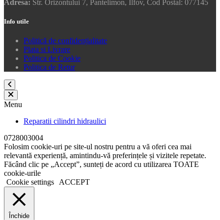
Adresa:
Str. Orizontului 7, Pantelimon, Ilfov, Cod Postal: 077145
Info utile
Politică de confidențialitate
Plata si Livrare
Politica de Cookie
Politica de Retur
Menu
Reparatii cilindri hidraulici
0728003004
Folosim cookie-uri pe site-ul nostru pentru a vă oferi cea mai
relevantă experiență, amintindu-vă preferințele și vizitele repetate.
Făcând clic pe „Accept”, sunteți de acord cu utilizarea TOATE
cookie-urile
Cookie settings
ACCEPT
Închide