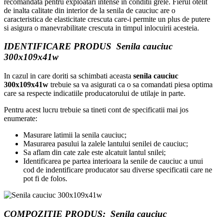
recomandata pentru exploatari intense in conditii grele. Fierul otelit
de inalta calitate din interior de la senila de cauciuc are o
caracteristica de elasticitate crescuta care-i permite un plus de putere
si asigura o manevrabilitate crescuta in timpul inlocuirii acesteia.
IDENTIFICARE
PRODUS Senila cauciuc
300x109x41w
In cazul in care doriti sa schimbati aceasta
senila cauciuc
300x109x41w
trebuie sa va asigurati ca o sa comandati piesa optima
care sa respecte indicatiile producatorului de utilaje in parte.
Pentru acest lucru trebuie sa tineti cont de specificatii mai jos
enumerate:
Masurare latimii la senila cauciuc;
Masurarea pasului la zalele lantului senilei de cauciuc;
Sa aflam din cate zale este alcatuit lantul snilei;
Identificarea pe partea interioara la senile de cauciuc a unui
cod de indentificare producator sau diverse specificatii care ne
pot fi de folos.
COMPOZITIE
PRODUS
: Senila cauciuc