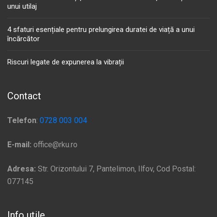
unui utilaj
4 sfaturi esențiale pentru prelungirea duratei de viață a unui
încărcător
Riscuri legate de expunerea la vibrații
Contact
Telefon
:
0728 003 004
E-mail:
office@rku.ro
Adresa:
Str. Orizontului 7, Pantelimon, Ilfov, Cod Postal:
077145
Info utile