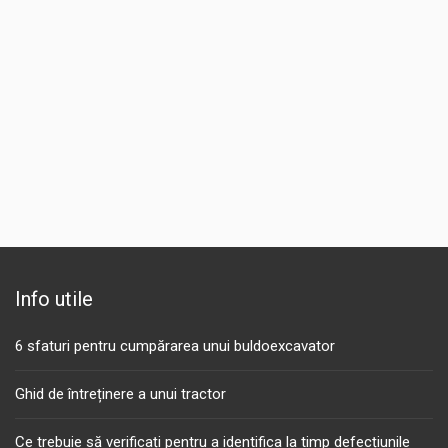
Info utile
6 sfaturi pentru cumpărarea unui buldoexcavator
Ghid de întreținere a unui tractor
Ce trebuie să verificați pentru a identifica la timp defecțiunile